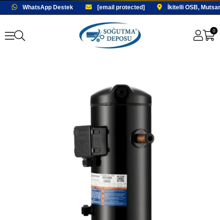
WhatsApp Destek
[email protected]
İkitelli OSB, Mutsa
0