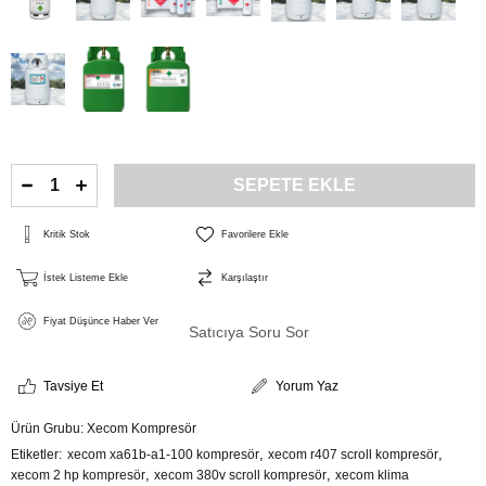
Kritik Stok
Favorilere Ekle
İstek Listeme Ekle
Karşılaştır
Fiyat Düşünce Haber Ver
Satıcıya Soru Sor
Tavsiye Et
Yorum Yaz
Ürün Grubu:
Xecom Kompresör
,
,
Etiketler
xecom xa61b-a1-100 kompresör
xecom r407 scroll kompresör
,
,
xecom 2 hp kompresör
xecom 380v scroll kompresör
xecom klima