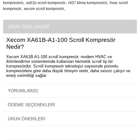
,
,
,
kompresörü
xa61b scroll kompresör
r407 klima kompresörü
hvac scroll
,
,
kompresör
xecom scroll kompresör
ÜRÜN ÖZELLIKLERI
Xecom XA61B-A1-100 Scroll Kompresör
Nedir?
Xecom XA61B-A1-100 scroll kompresör, modern HVAC ve
iklimlendirme sistemlerinde kullanılan hermetik scroll tip bir
kompresördür. Scroll kompresör teknolojisi sayesinde pistonlu
kompresörlere göre daha düşük titreşim üretir, daha sessiz çalışır ve
enerji verimliliği sağlar.
R407C gaz ile çalışan klima sistemleri için geliştirilen bu model,
özellikle ticari klima cihazları, rooftop sistemler ve orta kapasiteli
YORUMLAR
(0)
HVAC uygulamalarında tercih edilir.
Xecom XA61B-A1-100 Kompresörün Öne
ÖDEME SEÇENEKLERI
Çıkan Özellikleri
Scroll Kompresör Teknolojisi
ÜRÜN ÖNERILERI
Xecom XA61B-A1-100 modelinde kullanılan scroll kompresör yapısı,
sürekli ve dengeli gaz sıkıştırma sağlayarak klima sistemlerinde stabil
çalışma performansı sunar.