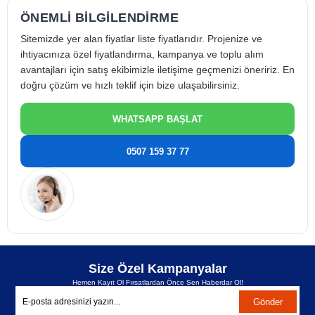
Öne çıkan özellikleri:
ÖNEMLİ BİLGİLENDİRME
düşük titreşim ve sessiz çalışma
Sitemizde yer alan fiyatlar liste fiyatlarıdır. Projenize ve
yüksek enerji verimliliği
ihtiyacınıza özel fiyatlandırma, kampanya ve toplu alım
stabil kompresyon performansı
avantajları için satış ekibimizle iletişime geçmenizi öneririz. En
doğru çözüm ve hızlı teklif için bize ulaşabilirsiniz.
uzun servis ömrü
düşük bakım ihtiyacı
WHATSAPP BAŞLAT
Scroll kompresörler, sürekli akışlı kompresyon prensibi sayesinde
sistem performansını artıran modern HVAC kompresör teknolojileri
arasında yer alır.
0507 159 37 77
Xecom XA61B-A1-100 Kompresör Kullanım
Alanları
Xecom XA61B-A1-100 R407 scroll kompresör, klima ve HVAC
sistemlerinde geniş kullanım alanına sahiptir.
Klima Sistemleri
ticari split klima sistemleri
Size Özel Kampanyalar
rooftop klima cihazları
Hemen Kayıt Ol Fırsatlardan Önce Sen Haberdar Ol!
paket tip klima sistemleri
Gönder