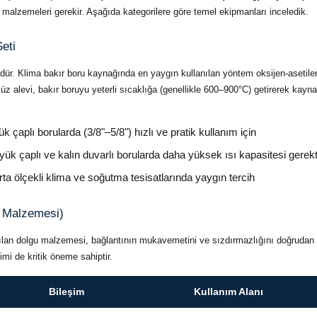
malzemeleri gerekir. Aşağıda kategorilere göre temel ekipmanları inceledik.
eti
dür. Klima bakır boru kaynağında en yaygın kullanılan yöntem oksijen-asetile
üz alevi, bakır boruyu yeterli sıcaklığa (genellikle 600–900°C) getirerek kayn
 çaplı borularda (3/8"–5/8") hızlı ve pratik kullanım için
ük çaplı ve kalın duvarlı borularda daha yüksek ısı kapasitesi gerekt
ta ölçekli klima ve soğutma tesisatlarında yaygın tercih
u Malzemesi)
lan dolgu malzemesi, bağlantının mukavemetini ve sızdırmazlığını doğrudan be
imi de kritik öneme sahiptir.
Bileşim
Kullanım Alanı