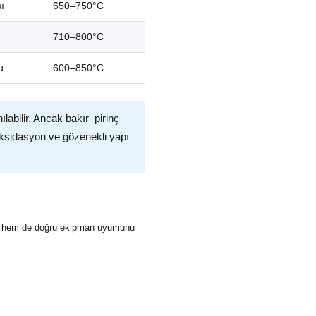
ı
650–750°C
710–800°C
u
600–850°C
ılabilir. Ancak bakır–pirinç
 oksidasyon ve gözenekli yapı
u hem de doğru ekipman uyumunu