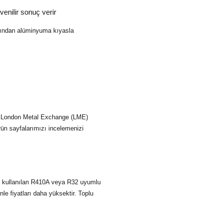
enilir sonuç verir
çısından alüminyuma kıyasla
kır; London Metal Exchange (LME)
ürün sayfalarımızı incelemenizi
nde kullanılan R410A veya R32 uyumlu
le fiyatları daha yüksektir. Toplu