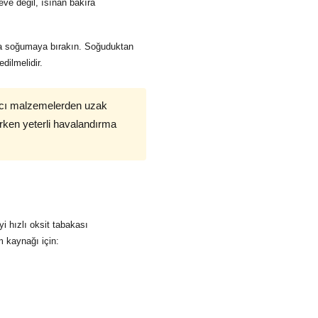
eve değil, ısınan bakıra
a soğumaya bırakın. Soğuduktan
dilmelidir.
nıcı malzemelerden uzak
ırken yeterli havalandırma
 hızlı oksit tabakası
 kaynağı için: