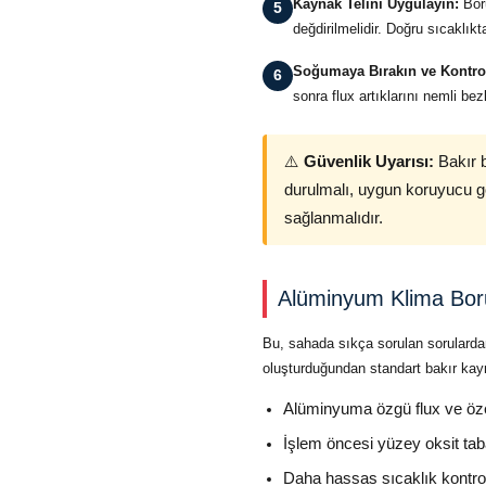
Kaynak Telini Uygulayın:
Boru
5
değdirilmelidir. Doğru sıcaklıkt
Soğumaya Bırakın ve Kontro
6
sonra flux artıklarını nemli bez
⚠️
Güvenlik Uyarısı:
Bakır b
durulmalı, uygun koruyucu göz
sağlanmalıdır.
Alüminyum Klima Bor
Bu, sahada sıkça sorulan sorulardan
oluşturduğundan standart bakır kay
Alüminyuma özgü flux ve öze
İşlem öncesi yüzey oksit tab
Daha hassas sıcaklık kontrolü