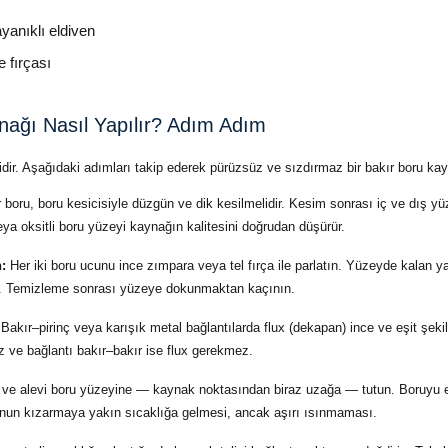
yanıklı eldiven
 fırçası
nağı Nasıl Yapılır? Adım Adım
ir. Aşağıdaki adımları takip ederek pürüzsüz ve sızdırmaz bir bakır boru kayn
 boru, boru kesicisiyle düzgün ve dik kesilmelidir. Kesim sonrası iç ve dış 
 veya oksitli boru yüzeyi kaynağın kalitesini doğrudan düşürür.
:
Her iki boru ucunu ince zımpara veya tel fırça ile parlatın. Yüzeyde kalan y
er. Temizleme sonrası yüzeye dokunmaktan kaçının.
Bakır–pirinç veya karışık metal bağlantılarda flux (dekapan) ince ve eşit şekil
ız ve bağlantı bakır–bakır ise flux gerekmez.
e alevi boru yüzeyine — kaynak noktasından biraz uzağa — tutun. Boruyu eşi
runun kızarmaya yakın sıcaklığa gelmesi, ancak aşırı ısınmaması.