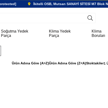
tected]
İkitelli OSB, Mutsan SANAYİ SİTESİ M7 Blok No:5
Soğutma Yedek
Klima Yedek
Klima
Parça
Parça
Boruları
Ürün Adına Göre (A>Z)
Ürün Adına Göre (Z<A)
Stoktakiler
1 