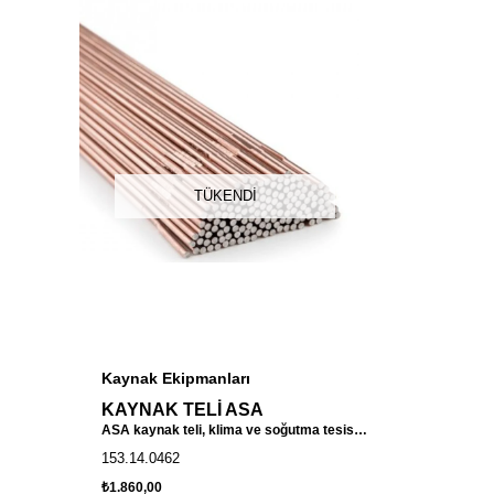
TÜKENDI
Kaynak Ekipmanları
KAYNAK TELİ ASA
ASA kaynak teli, klima ve soğutma tesisatlarında bakır boruların güçlü ve sızdırmaz şekilde birleştirilmesi için kullanılan profesyonel sert lehim telidir.
153.14.0462
₺1.860,00