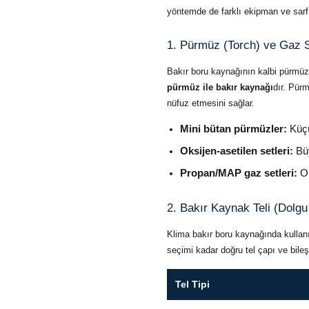
yöntemde de farklı ekipman ve sarf 
1. Pürmüz (Torch) ve Gaz S
Bakır boru kaynağının kalbi pürmüz
pürmüz ile bakır kaynağı
dır. Pürm
nüfuz etmesini sağlar.
Mini bütan pürmüzler:
Küçük
Oksijen-asetilen setleri:
Büy
Propan/MAP gaz setleri:
Or
2. Bakır Kaynak Teli (Dolg
Klima bakır boru kaynağında kullanı
seçimi kadar doğru tel çapı ve bileş
Tel Tipi