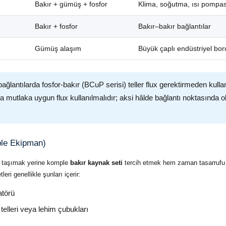
Bakır + gümüş + fosfor
Klima, soğutma, ısı pompas
Bakır + fosfor
Bakır–bakır bağlantılar
Gümüş alaşım
Büyük çaplı endüstriyel bor
ğlantılarda fosfor-bakır (BCuP serisi) teller flux gerektirmeden kullan
da mutlaka uygun flux kullanılmalıdır; aksi hâlde bağlantı noktasında
ple Ekipman)
n taşımak yerine komple
bakır kaynak seti
tercih etmek hem zaman tasarruf
eri genellikle şunları içerir:
atörü
telleri veya lehim çubukları