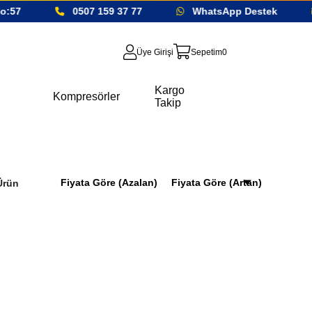
7
0507 159 37 77
WhatsApp Destek
Üye Girişi
Sepetim
0
Kargo
Kompresörler
Takip
Fiyata Göre (Azalan)
Fiyata Göre (Artan)
Ürün