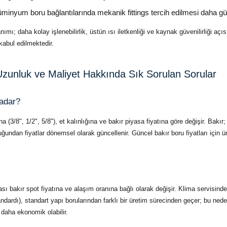
nyum boru bağlantılarında mekanik fittings tercih edilmesi daha güv
nımı; daha kolay işlenebilirlik, üstün ısı iletkenliği ve kaynak güvenilirliği a
kabul edilmektedir.
Uzunluk ve Maliyet Hakkında Sık Sorulan Sorular
adar?
ına (3/8", 1/2", 5/8"), et kalınlığına ve bakır piyasa fiyatına göre değişir. Ba
ğundan fiyatlar dönemsel olarak güncellenir. Güncel bakır boru fiyatları için 
arası bakır spot fiyatına ve alaşım oranına bağlı olarak değişir. Klima servisi
ndardı), standart yapı borularından farklı bir üretim sürecinden geçer; bu neden
 daha ekonomik olabilir.