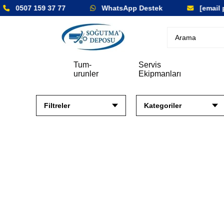
0507 159 37 77
WhatsApp Destek
[email pro
Tum-
Servis
urunler
Ekipmanları
Filtreler
Kategoriler