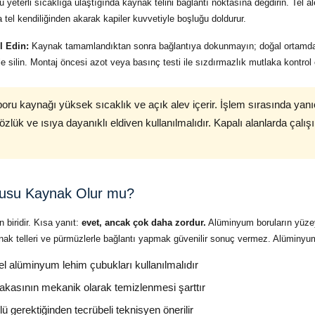
 yeterli sıcaklığa ulaştığında kaynak telini bağlantı noktasına değdirin. Tel al
a tel kendiliğinden akarak kapiler kuvvetiyle boşluğu doldurur.
l Edin:
Kaynak tamamlandıktan sonra bağlantıya dokunmayın; doğal ortamd
le silin. Montaj öncesi azot veya basınç testi ile sızdırmazlık mutlaka kontrol e
oru kaynağı yüksek sıcaklık ve açık alev içerir. İşlem sırasında ya
lük ve ısıya dayanıklı eldiven kullanılmalıdır. Kapalı alanlarda çalış
usu Kaynak Olur mu?
 biridir. Kısa yanıt:
evet, ancak çok daha zordur.
Alüminyum boruların yüzeyi
nak telleri ve pürmüzlerle bağlantı yapmak güvenilir sonuç vermez. Alüminyum
l alüminyum lehim çubukları kullanılmalıdır
akasının mekanik olarak temizlenmesi şarttır
 gerektiğinden tecrübeli teknisyen önerilir