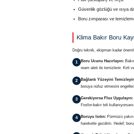
Güvenlik gözlüğü ve ısıya da
Boru zımparası ve temizleme
Klima Bakır Boru Kay
Doğru teknik, ekipman kadar önemlid
Boru Ucunu Hazırlayın:
Bakır
1
ream aleti ile temizlenir. Kirli
Bağlantı Yüzeyini Temizleyin
2
boruya nüfuz etmesini engell
Gerekiyorsa Flux Uygulayın:
3
Fosfor-bakır teli kullanıyorsan
Boruyu Isıtın:
Pürmüzü yakın v
4
hareketle gezdirin. Hedef; bo