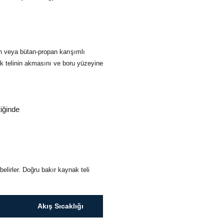
n veya bütan-propan karışımlı
ak telinin akmasını ve boru yüzeyine
iğinde
lirler. Doğru bakır kaynak teli
Akış Sıcaklığı