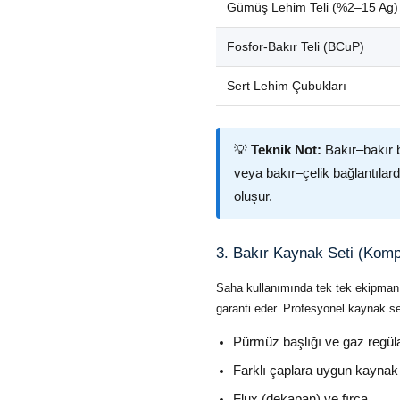
Gümüş Lehim Teli (%2–15 Ag)
Fosfor-Bakır Teli (BCuP)
Sert Lehim Çubukları
💡
Teknik Not:
Bakır–bakır ba
veya bakır–çelik bağlantılar
oluşur.
3. Bakır Kaynak Seti (Kom
Saha kullanımında tek tek ekipma
garanti eder. Profesyonel kaynak setl
Pürmüz başlığı ve gaz regül
Farklı çaplara uygun kaynak 
Flux (dekapan) ve fırça