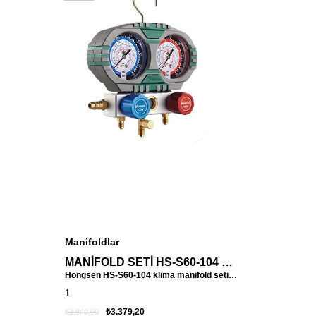
Manifoldlar
MANİFOLD SETİ HS-S60-104 HONGSEN
Hongsen HS-S60-104 klima manifold seti, 150 cm uzun hortumları ile klima ve soğutma sistemlerinde hassas basınç ölçümü ve güvenli gaz dolumu sağlar. Profesyonel servisler için ideal çözümdür.
1
₺3.379,20
₺3.840,00