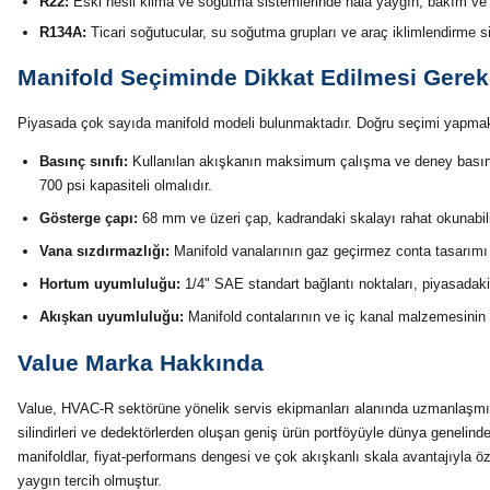
R22:
Eski nesil klima ve soğutma sistemlerinde hâlâ yaygın; bakım ve d
R134A:
Ticari soğutucular, su soğutma grupları ve araç iklimlendirme sis
Manifold Seçiminde Dikkat Edilmesi Gereke
Piyasada çok sayıda manifold modeli bulunmaktadır. Doğru seçimi yapmak i
Basınç sınıfı:
Kullanılan akışkanın maksimum çalışma ve deney basınc
700 psi kapasiteli olmalıdır.
Gösterge çapı:
68 mm ve üzeri çap, kadrandaki skalayı rahat okunabilir
Vana sızdırmazlığı:
Manifold vanalarının gaz geçirmez conta tasarımı u
Hortum uyumluluğu:
1/4" SAE standart bağlantı noktaları, piyasadaki
Akışkan uyumluluğu:
Manifold contalarının ve iç kanal malzemesinin k
Value Marka Hakkında
Value, HVAC-R sektörüne yönelik servis ekipmanları alanında uzmanlaşmış 
silindirleri ve dedektörlerden oluşan geniş ürün portföyüyle dünya genelind
manifoldlar, fiyat-performans dengesi ve çok akışkanlı skala avantajıyla ö
yaygın tercih olmuştur.