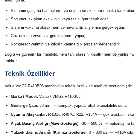
aracılığıyla:
Sistemin çalışma basınçlarını ve doyma sıcaklıklarını anlık olarak okur
Soğutucu akışkan eksikliğini veya fazlalığını tespit eder,
Sistemi vakuma alarak nem ve hava arıtma işlemini gerçekleştirir,
Gaz dolumu veya gaz geri kazanımı yapar,
Kompresör verimini ve kılcal tıkanma gibi arızaları değerlendirir.
Doğru ve güvenilir bir manifold, hem tanı süresini kısaltır hem de yanlış
kaldırır.
Teknik Özellikler
Value VMG2-R410B03 manifoldun teknik özellikleri aşağıda özetlenmiştir:
Marka / Model:
Value / VMG2-R410B03
Gösterge Çapı:
68 mm — kompakt yapıda rahat okunabilirlik sunar.
Uyumlu Akışkanlar:
R410A, R407C, R22, R134A — çok akışkanlı skala 
Alçak Basınç Aralığı (Mavi Gösterge):
-30 ~ 500 psi — buharlaşma tar
Yüksek Basınç Aralığı (Kırmızı Gösterge):
0 ~ 800 psi — R410A gibi 