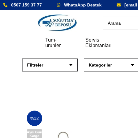
0507 159 37 77
WhatsApp Destek
[email pr
Tum-
Servis
urunler
Ekipmanları
Filtreler
Kategoriler
%12
Aynı Gün
Kargo