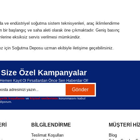
 ve endüstriyel soğutma sistem teknisyenleri, araç iklimlendirme
n bir başlangıç ve saha aleti olarak öne çıkmaktadır. Geniş basınç
temlerine eksiksiz servis verilmesi mümkündür.
ız için Soğutma Deposu uzman ekibiyle iletişime geçebilirsiniz.
Size Özel Kampanyalar
Hemen Kayıt Ol Fırsatlardan Önce Sen Haberdar Ol!
Gönder
yelik koşullarını
ve
kişisel verilerimin
korunmasını kabul
diyorum.
ERİ
BİLGİLENDİRME
MÜŞTERİ Hİ
Teslimat Koşulları
Blog