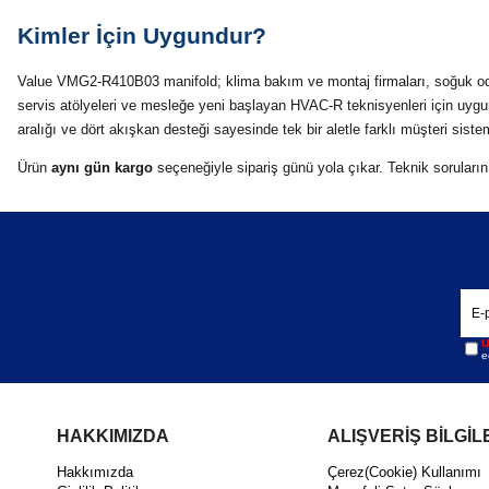
Kimler İçin Uygundur?
Value VMG2-R410B03 manifold; klima bakım ve montaj firmaları, soğuk oda
servis atölyeleri ve mesleğe yeni başlayan HVAC-R teknisyenleri için uygu
aralığı ve dört akışkan desteği sayesinde tek bir aletle farklı müşteri sis
Ürün
aynı gün kargo
seçeneğiyle sipariş günü yola çıkar. Teknik soruların
Ü
e
HAKKIMIZDA
ALIŞVERİŞ BİLGİL
Hakkımızda
Çerez(Cookie) Kullanımı