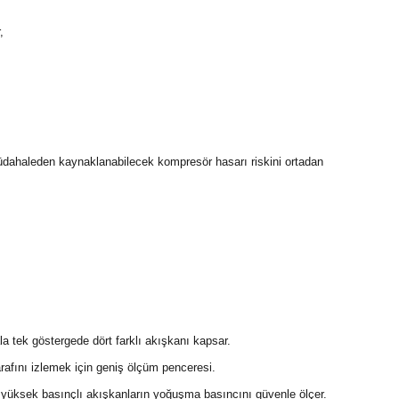
,
 müdahaleden kaynaklanabilecek kompresör hasarı riskini ortadan
tek göstergede dört farklı akışkanı kapsar.
afını izlemek için geniş ölçüm penceresi.
yüksek basınçlı akışkanların yoğuşma basıncını güvenle ölçer.