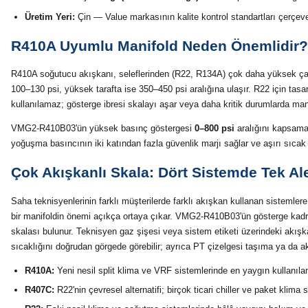
Üretim Yeri:
Çin — Value markasının kalite kontrol standartları çerçeves
R410A Uyumlu Manifold Neden Önemlidir?
R410A soğutucu akışkanı, seleflerinden (R22, R134A) çok daha yüksek çalış
100–130 psi, yüksek tarafta ise 350–450 psi aralığına ulaşır. R22 için tasa
kullanılamaz; gösterge ibresi skalayı aşar veya daha kritik durumlarda man
VMG2-R410B03'ün yüksek basınç göstergesi
0–800 psi
aralığını kapsama
yoğuşma basıncının iki katından fazla güvenlik marjı sağlar ve aşırı sıcak
Çok Akışkanlı Skala: Dört Sistemde Tek Al
Saha teknisyenlerinin farklı müşterilerde farklı akışkan kullanan sistemler
bir manifoldin önemi açıkça ortaya çıkar. VMG2-R410B03'ün gösterge kad
skalası bulunur. Teknisyen gaz şişesi veya sistem etiketi üzerindeki akışka
sıcaklığını doğrudan görgede görebilir; ayrıca PT çizelgesi taşıma ya da akı
R410A:
Yeni nesil split klima ve VRF sistemlerinde en yaygın kullanıla
R407C:
R22'nin çevresel alternatifi; birçok ticari chiller ve paket klima s