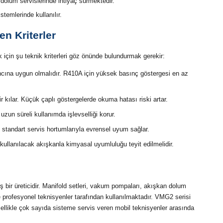
olum servislerinde ihtiyaç sürmektedir.
temlerinde kullanılır.
n Kriterler
çin şu teknik kriterleri göz önünde bulundurmak gerekir:
ına uygun olmalıdır. R410A için yüksek basınç göstergesi en az
 kılar. Küçük çaplı göstergelerde okuma hatası riski artar.
zun süreli kullanımda işlevselliği korur.
 standart servis hortumlarıyla evrensel uyum sağlar.
ullanılacak akışkanla kimyasal uyumluluğu teyit edilmelidir.
bir üreticidir. Manifold setleri, vakum pompaları, akışkan dolum
e profesyonel teknisyenler tarafından kullanılmaktadır. VMG2 serisi
zellikle çok sayıda sisteme servis veren mobil teknisyenler arasında