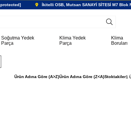
otected]
İkitelli OSB, Mutsan SANAYİ SİTESİ M7 Blok No
Soğutma Yedek
Klima Yedek
Klima
Parça
Parça
Boruları
Ürün Adına Göre (A>Z)
Ürün Adına Göre (Z<A)
Stoktakiler
1 