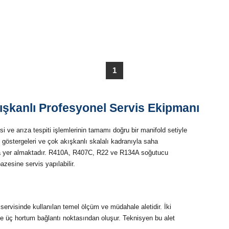
1
şkanlı Profesyonel Servis Ekipmanı
ve arıza tespiti işlemlerinin tamamı doğru bir manifold setiyle
göstergeleri ve çok akışkanlı skalalı kadranıyla saha
ında yer almaktadır. R410A, R407C, R22 ve R134A soğutucu
zesine servis yapılabilir.
 servisinde kullanılan temel ölçüm ve müdahale aletidir. İki
e üç hortum bağlantı noktasından oluşur. Teknisyen bu alet