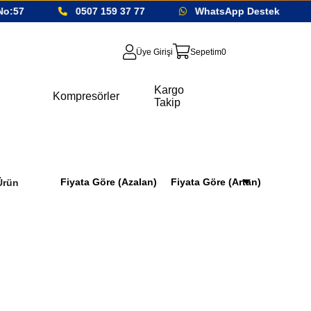
:57
0507 159 37 77
WhatsApp Destek
Üye Girişi
Sepetim
0
Kargo
Kompresörler
Takip
Fiyata Göre (Azalan)
Fiyata Göre (Artan)
Ürün