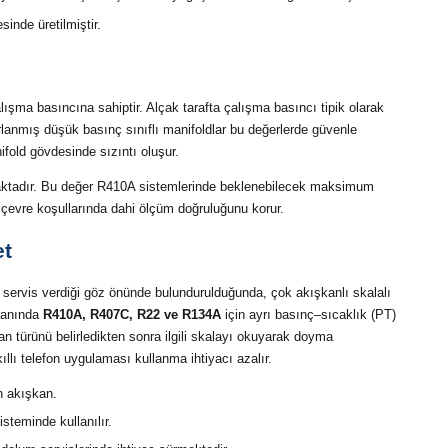
inde üretilmiştir.
ma basıncına sahiptir. Alçak tarafta çalışma basıncı tipik olarak
rlanmış düşük basınç sınıflı manifoldlar bu değerlerde güvenle
ifold gövdesinde sızıntı oluşur.
ktadır. Bu değer R410A sistemlerinde beklenebilecek maksimum
 çevre koşullarında dahi ölçüm doğruluğunu korur.
et
e servis verdiği göz önünde bulundurulduğunda, çok akışkanlı skalalı
ranında
R410A, R407C, R22 ve R134A
için ayrı basınç–sıcaklık (PT)
n türünü belirledikten sonra ilgili skalayı okuyarak doyma
llı telefon uygulaması kullanma ihtiyacı azalır.
n akışkan.
isteminde kullanılır.