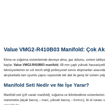
Value VMG2-R410B03 Manifold: Çok Akı
Klima ve soğutma sistemlerinde devreye alma, gaz dolumu, sistem tahliyesi 
başlar.
Value VMG2-R410B03 manifold
, 68 mm çaplı yüksek hassasiyetli 
teknisyenlerinin en sık tercih ettiği profesyonel servis ekipmanları aras
akışkanlarla tam uyumlu yapısı sayesinde tek alet ile geniş bir sistem yelpa
Manifold Seti Nedir ve Ne İşe Yarar?
Manifold seti (çift vanalı manifold), soğutma ve iklimlendirme sistemlerinin
manometre (alçak basınç – mavi, yüksek basınç – kırmızı), iki el vanası v