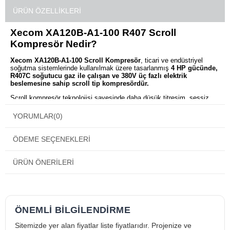
ÜRÜN ÖZELLIKLERI
Xecom XA120B-A1-100 R407 Scroll
Kompresör Nedir?
Xecom XA120B-A1-100 Scroll Kompresör
, ticari ve endüstriyel
soğutma sistemlerinde kullanılmak üzere tasarlanmış
4 HP gücünde,
R407C soğutucu gaz ile çalışan ve 380V üç fazlı elektrik
beslemesine sahip scroll tip kompresördür.
Scroll kompresör teknolojisi sayesinde daha düşük titreşim, sessiz
çalışma ve yüksek enerji verimliliği sunar. HVAC ve klima
uygulamalarında stabil performans sağlayarak güvenilir bir soğutma
YORUMLAR
(0)
çözümü oluşturur.
Xecom XA120B-A1-100 Scroll Kompresör
ÖDEME SEÇENEKLERI
Ne İşe Yarar?
ÜRÜN ÖNERILERI
Soğutma sistemlerinde soğutucu gazın sıkıştırılmasını sağlar
Klima ve HVAC sistemlerinde verimli çalışma sunar
Chiller ve endüstriyel soğutma sistemlerinde stabil performans
sağlar
ÖNEMLİ BİLGİLENDİRME
Ticari soğutma uygulamalarında güvenilir kullanım sunar
Sitemizde yer alan fiyatlar liste fiyatlarıdır. Projenize ve
Sistem basıncını artırarak soğutma çevriminin gerçekleşmesini