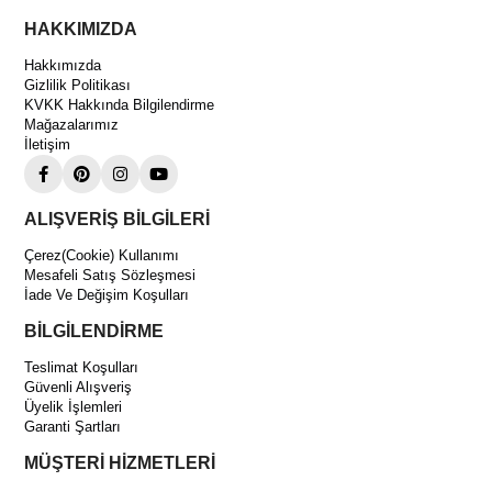
Endüstriyel klima sistemleri
HAKKIMIZDA
Chiller soğutma sistemleri
Soğuk hava depoları
Hakkımızda
Gizlilik Politikası
Ticari HVAC sistemleri
KVKK Hakkında Bilgilendirme
Merkezi soğutma uygulamaları
Mağazalarımız
İletişim
Neden Xecom XA120B-A1-100 Scroll Kompresör Tercih
Edilmeli?
4 HP güçlü performans
ALIŞVERİŞ BİLGİLERİ
R407C soğutucu gaz uyumluluğu
Çerez(Cookie) Kullanımı
Scroll kompresör teknolojisi sayesinde yüksek verim
Mesafeli Satış Sözleşmesi
İade Ve Değişim Koşulları
380V üç fazlı endüstriyel kullanım
Stabil ve uzun ömürlü çalışma
BİLGİLENDİRME
Avantajları
Teslimat Koşulları
Güvenli Alışveriş
Yüksek enerji verimliliği
Üyelik İşlemleri
Düşük titreşim ve sessiz çalışma
Garanti Şartları
Dayanıklı scroll mekanizması
MÜŞTERİ HİZMETLERİ
Endüstriyel sistemler için güçlü tasarım