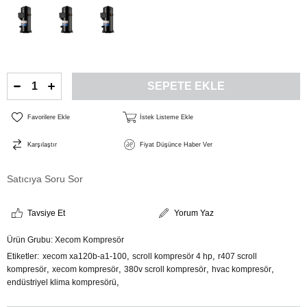
Favorilere Ekle
İstek Listeme Ekle
Karşılaştır
Fiyat Düşünce Haber Ver
Satıcıya Soru Sor
Tavsiye Et
Yorum Yaz
Ürün Grubu:
Xecom Kompresör
,
,
Etiketler
xecom xa120b-a1-100
scroll kompresör 4 hp
r407 scroll
,
,
,
,
kompresör
xecom kompresör
380v scroll kompresör
hvac kompresör
,
endüstriyel klima kompresörü