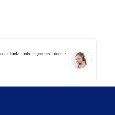
 kullanılabilir.
emiz sonuçlar elde edilmesini sağlar.
mcı olur. Hassas kesim sayesinde bağlantı kalitesi artar.
r. Bu sayede boru iç yüzeyi zarar görmez ve akış performansı
atış ekibimizle iletişime geçmenizi öneririz.
ik ve güvenilir kullanım sunar. Tüm işlemlerin tek set ile
rlü performans sunarak bakım ve ekipman maliyetlerinin