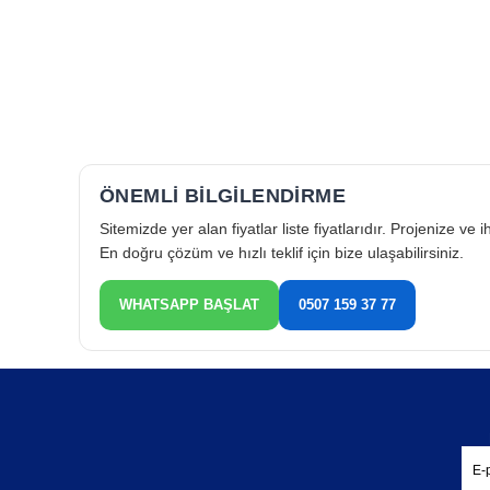
Bu 
Ke
Set
HC
HC-
HD
ÖNEMLİ BİLGİLENDİRME
HD-
kor
Sitemizde yer alan fiyatlar liste fiyatlarıdır. Projenize ve
Kl
En doğru çözüm ve hızlı teklif için bize ulaşabilirsiniz.
Wip
yap
WHATSAPP BAŞLAT
0507 159 37 77
Da
Kal
düş
Ür