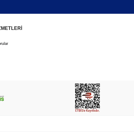
 1/2 – 1 5/8
ZMETLERİ
rular