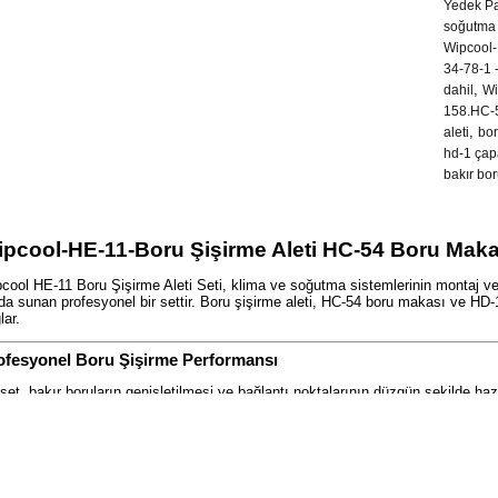
Yedek Pa
soğutma 
Wipcool-
34-78-1 
,
dahil
Wi
158.HC-5
,
aleti
bor
hd-1 çap
bakır bor
pcool-HE-11-Boru Şişirme Aleti HC-54 Boru Maka
cool HE-11 Boru Şişirme Aleti Seti, klima ve soğutma sistemlerinin montaj ve b
da sunan profesyonel bir settir. Boru şişirme aleti, HC-54 boru makası ve HD-
lar.
ofesyonel Boru Şişirme Performansı
set, bakır boruların genişletilmesi ve bağlantı noktalarının düzgün şekilde haz
şturulmasına yardımcı olarak sistem güvenliğini artırır.
niş Ölçü Uyumluluğu
cool HE-11 boru şişirme aleti aşağıdaki ölçülerle uyumludur:
 – 1/2 – 5/8 – 3/4 – 7/8 – 1 – 1 1/8 – 1 3/8 – 1 1/2 – 1 5/8