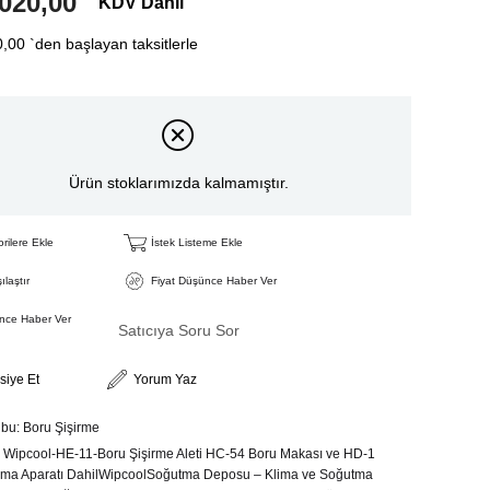
020,00
KDV Dahil
0,00
`den başlayan taksitlerle
Ürün stoklarımızda kalmamıştır.
rilere Ekle
İstek Listeme Ekle
ılaştır
Fiyat Düşünce Haber Ver
ince Haber Ver
Satıcıya Soru Sor
siye Et
Yorum Yaz
ubu:
Boru Şişirme
Wipcool-HE-11-Boru Şişirme Aleti HC-54 Boru Makası ve HD-1
ma Aparatı DahilWipcoolSoğutma Deposu – Klima ve Soğutma