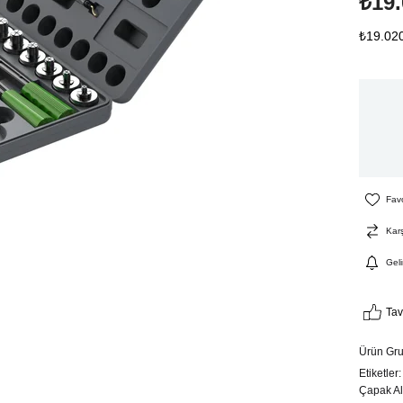
₺19.
₺19.02
Favo
Karş
Gel
Tav
Ürün Gr
Etiketler
Çapak Al