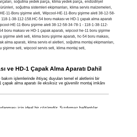
,
,
,
rçaları
soğutma yedek parça
klima yedek parça
endüstriyel
,
,
,
ürünleri
soğutma sistemleri ekipmanları
klima servis malzemeleri
,
HE-11-Boru şişirme aleti
Wipcool-HE-11-Boru şişirme aleti 38-12-58-
- 118-1-38-112-158.HC-54 boru makası ve HD-1 çapak alma aparatı
pcool-HE-11-Boru şişirme aleti 38-12-58-34-78-1 - 118-1-38-112-
,
4 boru makası ve HD-1 çapak aparatı
wipcool he-11 boru şişirme
,
,
,
u şişirme aleti seti
klima boru şişirme aparatı
hc-54 boru makası
,
,
,
ak alma aparatı
klima servis el aletleri
soğutma montaj ekipmanları
,
,
,
u şişirme seti
wipcool servis seti
klima montaj seti
sı ve HD-1 Çapak Alma Aparatı Dahil
akım işlemlerinde ihtiyaç duyulan temel el aletlerini bir
1 çapak alma aparatı ile eksiksiz ve güvenilir montaj imkânı
ırlanması için ideal bir çözümdür. Sızdırmaz bağlantılar