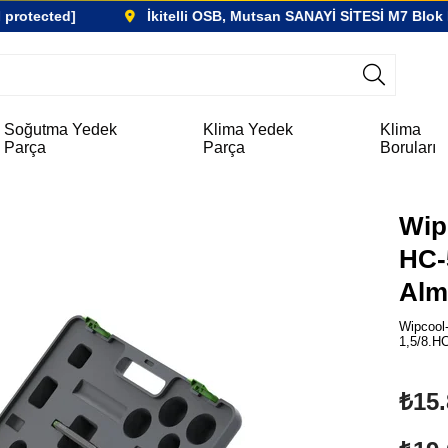
protected]
İkitelli OSB, Mutsan SANAYİ SİTESİ M7 Blok N
Soğutma Yedek
Klima Yedek
Klima
Parça
Parça
Boruları
Wip
HC-
Alm
Wipcool-
1,5/8.HC
₺15.