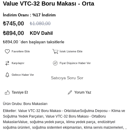
Value VTC-32 Boru Makası - Orta
İndirim Oranı
:
%
17
İndirim
₺745,00
₺1.080,00
₺894,00
KDV Dahil
₺894,00
`den başlayan taksitlerle
Favorilere Ekle
İstek Listeme Ekle
Karşılaştır
Fiyat Düşünce Haber Ver
Gelince Haber Ver
Satıcıya Soru Sor
Tavsiye Et
Yorum Yaz
Ürün Grubu:
Boru Makasları
Etiketler
Value VTC-32 Boru Makası - OrtaValueSoğutma Deposu – Klima ve
,
Soğutma Yedek Parçaları
Value VTC-32 Boru Makası - OrtaBoru
,
,
,
MakaslarıValue
soğutma yedek parça
klima yedek parça
endüstriyel
,
,
,
,
soğutma ürünleri
soğutma sistemleri ekipmanları
klima servis malzemeleri