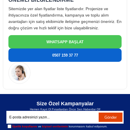
ÖNEMLİ BİLGİLENDİRME
Sitemizde yer alan fiyatlar liste fiyatlarıdır. Projenize ve
ihtiyacınıza özel fiyatlandırma, kampanya ve toplu alım
avantajları için satış ekibimizle iletişime geçmenizi öneririz. En
doğru çözüm ve hızlı teklif için bize ulaşabilirsiniz.
WHATSAPP BAŞLAT
0507 159 37 77
Size Özel Kampanyalar
Hemen Kayıt Ol Fırsatlardan Önce Sen Haberdar Ol!
Gönder
Üyelik koşullarını
ve
kişisel verilerimin
korunmasını kabul ediyorum.