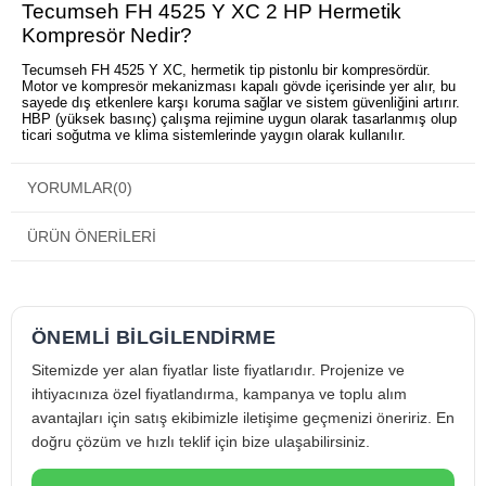
Tecumseh FH 4525 Y XC 2 HP Hermetik
Kompresör Nedir?
Tecumseh FH 4525 Y XC, hermetik tip pistonlu bir kompresördür.
Motor ve kompresör mekanizması kapalı gövde içerisinde yer alır, bu
sayede dış etkenlere karşı koruma sağlar ve sistem güvenliğini artırır.
HBP (yüksek basınç) çalışma rejimine uygun olarak tasarlanmış olup
ticari soğutma ve klima sistemlerinde yaygın olarak kullanılır.
Tecumseh FH 4525 Y XC 2 HP Hermetik
YORUMLAR
(0)
Kompresör Kompresörün Öne Çıkan Özellikleri
Kompakt ve Verimli Hermetik Yapı
ÜRÜN ÖNERILERI
Güçlü motor yapısına rağmen kompakt tasarımı sayesinde montaj
kolaylığı sağlar ve yüksek sıcaklık uygulamalarında verimli çalışma
sunar.
Öne çıkan avantajları:
ÖNEMLİ BİLGİLENDİRME
Hermetik kapalı gövde ile dış etkenlere karşı yüksek dayanım
HBP (yüksek basınç) uygulamalarına uygun çalışma
Sitemizde yer alan fiyatlar liste fiyatlarıdır. Projenize ve
Stabil ve düşük titreşimli performans
Tecumseh FH 4525 Y XC 2 HP Hermetik
ihtiyacınıza özel fiyatlandırma, kampanya ve toplu alım
Kompresör Kompresör Kullanım Alanları
avantajları için satış ekibimizle iletişime geçmenizi öneririz. En
doğru çözüm ve hızlı teklif için bize ulaşabilirsiniz.
Ticari ve yarı endüstriyel soğutma sistemlerinde geniş kullanım
alanına sahiptir.