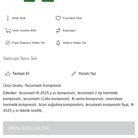
Kritik Stok
Favorilere Ekle
İstek Listeme Ekle
Karşılaştır
Fiyat Düşünce Haber Ver
Gelince Haber Ver
Satıcıya Soru Sor
Tavsiye Et
Yorum Yaz
Ürün Grubu:
Tecumseh Kompresör
,
Etiketler
tecumseh fh 4525 y xc kompresör
tecumseh 2 hp hermetik
,
,
,
kompresör
tecumseh r134a kompresör
fh serisi kompresör
monofaze
,
,
,
hermetik kompresör
ticari soğutma kompresörü
tecumseh kompresör fiyat
fh
,
4525 y xc teknik özellik
ÜRÜN ÖZELLIKLERI