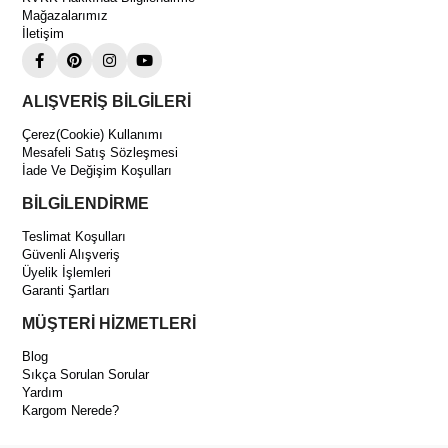
Kompresör Kompresör Avantajları
Mağazalarımız
Yüksek Sıcaklık Uygulamalarında Verim
İletişim
HBP çalışma karakteri sayesinde ticari soğutma ve klima
sistemlerinde stabil performans sağlar.
Monofaze Esnek Kullanım
ALIŞVERİŞ BİLGİLERİ
220V monofaze yapısı sayesinde farklı sistemlere kolay entegrasyon
Çerez(Cookie) Kullanımı
imkânı sunar.
Mesafeli Satış Sözleşmesi
İade Ve Değişim Koşulları
Dayanıklı ve Profesyonel Tasarım
Hermetik gövde yapısı ile uzun ömürlü ve güvenilir çalışma sunarak
BİLGİLENDİRME
yoğun kullanım koşullarına uygundur.
Teslimat Koşulları
Güvenli Alışveriş
Üyelik İşlemleri
Garanti Şartları
MÜŞTERİ HİZMETLERİ
Blog
Sıkça Sorulan Sorular
Yardım
Kargom Nerede?