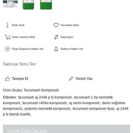
Kritik Stok
Favorilere Ekle
İstek Listeme Ekle
Karşılaştır
Fiyat Düşünce Haber Ver
Gelince Haber Ver
Satıcıya Soru Sor
Tavsiye Et
Yorum Yaz
Ürün Grubu:
Tecumseh Kompresör
,
Etiketler
tecumseh aj 2446 p fz kompresör
tecumseh 1 hp hermetik
,
,
,
kompresör
tecumseh r404a kompresör
aj serisi kompresör
derin soğutma
,
,
,
kompresörü
pistonlu hermetik kompresör
tecumseh kompresör fiyat
aj 2446
,
p fz teknik özellik
ÜRÜN ÖZELLIKLERI