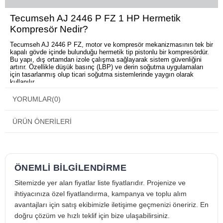
Tecumseh AJ 2446 P FZ 1 HP Hermetik
Kompresör Nedir?
Tecumseh AJ 2446 P FZ, motor ve kompresör mekanizmasının tek bir
kapalı gövde içinde bulunduğu hermetik tip pistonlu bir kompresördür.
Bu yapı, dış ortamdan izole çalışma sağlayarak sistem güvenliğini
artırır. Özellikle düşük basınç (LBP) ve derin soğutma uygulamaları
için tasarlanmış olup ticari soğutma sistemlerinde yaygın olarak
kullanılır.
Tecumseh AJ 2446 P FZ 1 HP Hermetik
YORUMLAR
(0)
Kompresör Kompresörün Öne Çıkan Özellikleri
Kompakt ve Verimli Hermetik Yapı
ÜRÜN ÖNERILERI
Kompakt gövde yapısı sayesinde dar alanlarda montaj kolaylığı
sunarken, düşük sıcaklık uygulamalarında yüksek verimlilik sağlar.
Öne çıkan avantajları:
ÖNEMLİ BİLGİLENDİRME
Hermetik kapalı yapı ile dış etkenlere karşı yüksek dayanım
Düşük sıcaklık (LBP) uygulamalarına uygun çalışma
Sitemizde yer alan fiyatlar liste fiyatlarıdır. Projenize ve
Düşük titreşim ve sessiz çalışma performansı
Tecumseh AJ 2446 P FZ 1 HP Hermetik
ihtiyacınıza özel fiyatlandırma, kampanya ve toplu alım
Kompresör Kompresör Kullanım Alanları
avantajları için satış ekibimizle iletişime geçmenizi öneririz. En
doğru çözüm ve hızlı teklif için bize ulaşabilirsiniz.
Derin soğutma gerektiren ticari ve yarı endüstriyel sistemlerde güvenle