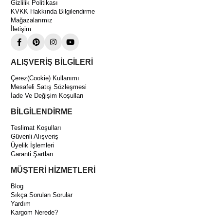
Gizlilik Politikası
Tecumseh AJ 2446 P FZ 1 HP Hermetik
KVKK Hakkında Bilgilendirme
Kompresör Kompresör Avantajları
Mağazalarımız
Derin Soğutma Performansı
İletişim
Düşük sıcaklık uygulamalarında stabil ve yüksek verimli çalışma
sunarak profesyonel sistemler için uygundur.
Monofaze Yapı ile Esnek Kullanım
ALIŞVERİŞ BİLGİLERİ
220V monofaze besleme sayesinde ticari sistemlere kolay
Çerez(Cookie) Kullanımı
entegrasyon sağlar.
Mesafeli Satış Sözleşmesi
İade Ve Değişim Koşulları
Dayanıklı ve Uzun Ömürlü Tasarım
Hermetik gövde yapısı, zorlu çalışma koşullarında bile uzun süreli
BİLGİLENDİRME
güvenilir kullanım sunar.
Teslimat Koşulları
Güvenli Alışveriş
Üyelik İşlemleri
Garanti Şartları
MÜŞTERİ HİZMETLERİ
Blog
Sıkça Sorulan Sorular
Yardım
Kargom Nerede?