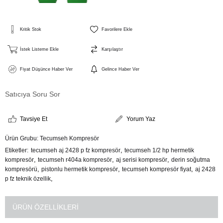
Kritik Stok
Favorilere Ekle
İstek Listeme Ekle
Karşılaştır
Fiyat Düşünce Haber Ver
Gelince Haber Ver
Satıcıya Soru Sor
Tavsiye Et
Yorum Yaz
Ürün Grubu:
Tecumseh Kompresör
,
Etiketler
tecumseh aj 2428 p fz kompresör
tecumseh 1/2 hp hermetik
,
,
,
kompresör
tecumseh r404a kompresör
aj serisi kompresör
derin soğutma
,
,
,
kompresörü
pistonlu hermetik kompresör
tecumseh kompresör fiyat
aj 2428
,
p fz teknik özellik
ÜRÜN ÖZELLIKLERI