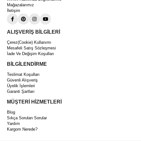
Derin Soğutma Uyumlu Stabil Performans
Mağazalarımız
İletişim
Düşük sıcaklık uygulamalarında güvenilir ve dengeli çalışma
sağlayarak profesyonel sistemler için uygundur.
Enerji Verimli Çalışma
ALIŞVERİŞ BİLGİLERİ
Optimize edilmiş pistonlu yapı sayesinde enerji tüketimini dengeler ve
işletme maliyetlerini düşürür.
Çerez(Cookie) Kullanımı
Mesafeli Satış Sözleşmesi
Kompakt ve Kolay Entegrasyon
İade Ve Değişim Koşulları
Dar alanlara kolay montaj imkânı sunar ve mevcut sistemlere hızlı
entegrasyon sağlar.
BİLGİLENDİRME
Teslimat Koşulları
Güvenli Alışveriş
Üyelik İşlemleri
Garanti Şartları
MÜŞTERİ HİZMETLERİ
Blog
Sıkça Sorulan Sorular
Yardım
Kargom Nerede?