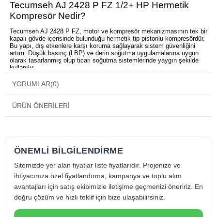
Tecumseh AJ 2428 P FZ 1/2+ HP Hermetik
Kompresör Nedir?
Tecumseh AJ 2428 P FZ, motor ve kompresör mekanizmasının tek bir
kapalı gövde içerisinde bulunduğu hermetik tip pistonlu kompresördür.
Bu yapı, dış etkenlere karşı koruma sağlayarak sistem güvenliğini
artırır. Düşük basınç (LBP) ve derin soğutma uygulamalarına uygun
olarak tasarlanmış olup ticari soğutma sistemlerinde yaygın şekilde
kullanılır.
Tecumseh AJ 2428 P FZ 1/2+ HP Hermetik
YORUMLAR
(0)
Kompresör Kompresörün Öne Çıkan Özellikleri
Kompakt ve Verimli Hermetik Yapı
ÜRÜN ÖNERILERI
Kompakt tasarımı sayesinde dar alanlarda kolay montaj imkânı sunar
ve düşük sıcaklık uygulamalarında verimli çalışma sağlar.
Öne çıkan avantajları:
ÖNEMLİ BİLGİLENDİRME
Hermetik kapalı gövde ile dış etkenlere karşı yüksek dayanım
Düşük sıcaklık (LBP) uygulamalarına uygun çalışma
Sitemizde yer alan fiyatlar liste fiyatlarıdır. Projenize ve
Düşük titreşim ve sessiz çalışma karakteri
Tecumseh AJ 2428 P FZ 1/2+ HP Hermetik
ihtiyacınıza özel fiyatlandırma, kampanya ve toplu alım
Kompresör Kompresör Kullanım Alanları
avantajları için satış ekibimizle iletişime geçmenizi öneririz. En
doğru çözüm ve hızlı teklif için bize ulaşabilirsiniz.
Derin soğutma gerektiren ticari sistemlerde geniş kullanım alanına
sahiptir.