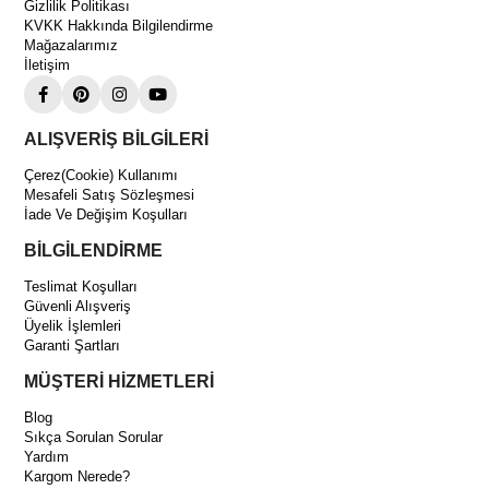
Özellikleri
Gizlilik Politikası
KVKK Hakkında Bilgilendirme
Temel Teknik Bilgiler
Mağazalarımız
Model:
Tecumseh AG 4553 P TZ (TAG 4553 Z)
İletişim
Kompresör Tipi:
Hermetik Pistonlu Kompresör
Güç:
4,5 HP
ALIŞVERİŞ BİLGİLERİ
Soğutucu Gaz:
R404A (R452A, R448A, R449A alternatif
uyumlu)
Çerez(Cookie) Kullanımı
Mesafeli Satış Sözleşmesi
Çalışma Voltajı:
380–400V / 3 Faz
İade Ve Değişim Koşulları
Çalışma Rejimi:
HBP (pozitif sıcaklık uygulamaları)
BİLGİLENDİRME
Bağlantı Tipi:
2 vanalı (rotolock)
Teslimat Koşulları
Performans ve Yapı
Güvenli Alışveriş
Silindir Hacmi:
100,7 cc
Üyelik İşlemleri
Garanti Şartları
Soğutma Kapasitesi:
~12 kW seviyesine kadar (çalışma
şartlarına bağlı)
MÜŞTERİ HİZMETLERİ
Yağ Tipi:
POE (Polyolester)
Blog
Yağ Miktarı:
1760 cc
Sıkça Sorulan Sorular
Yardım
Ses Seviyesi:
~82 dBA
Kargom Nerede?