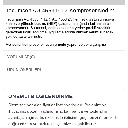
Tecumseh AG 4553 P TZ Kompresör Nedir?
Tecumseh AG 4553 P TZ (TAG 4553 Z), hermetik pistonlu yapıya
sahip ve
yüksek basınç (HBP)
çalışma aralığında kullanılan bir
kompresördür. Bu model, derin dondurma yerine pozitif sıcaklık
gerektiren ticari soğutma uygulamalarında yüksek verim sunacak
şekilde tasarlanmıştır.
AG serisi kompresörler, uzun ömürlü yapısı ve zorlu çalışma
koşullarındaki dayanıklılığı ile ticari soğutma sektöründe güvenilir
çözümler arasında yer alır.
YORUMLAR
(0)
Tecumseh AG 4553 P TZ Kompresörün Öne
Çıkan Özellikleri
ÜRÜN ÖNERILERI
Hermetik Pistonlu Kompresör Teknolojisi
Pistonlu kompresör yapısı sayesinde yüksek basınç üretimi ve uzun
süreli dayanıklılık sağlar.
Öne çıkan avantajları:
ÖNEMLİ BİLGİLENDİRME
HBP (pozitif soğutma) uygulamalarına uygun
Sitemizde yer alan fiyatlar liste fiyatlarıdır. Projenize ve
güçlü 3 faz motor yapısı
ihtiyacınıza özel fiyatlandırma, kampanya ve toplu alım
avantajları için satış ekibimizle iletişime geçmenizi öneririz. En
stabil ve kesintisiz çalışma
doğru çözüm ve hızlı teklif için bize ulaşabilirsiniz.
düşük bakım ihtiyacı