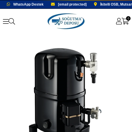
WhatsApp Destek
[email protected]
İkitelli OSB, Mutsa
0