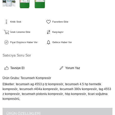
Kritik Stok
Favorilere Ekle
İstek Listeme Ekle
Karşılaştır
Fiyat Düşünce Haber Ver
Gelince Haber Ver
Satıcıya Soru Sor
Tavsiye Et
Yorum Yaz
Ürün Grubu:
Tecumseh Kompresör
,
Etiketler
tecumseh ag 4553 p tz kompresör
tecumseh 4.5 hp hermetik
,
,
,
kompresör
tecumseh r404a kompresör
tecumseh 380v kompresör
tag 4553
,
,
,
z kompresör
tecumseh pistonlu kompresör
hbp kompresör
ticari soğutma
,
kompresörü
ÜRÜN ÖZELLIKLERI