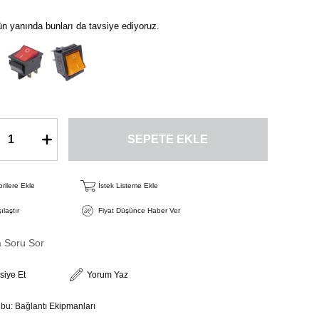
n yanında bunları da tavsiye ediyoruz.
rilere Ekle
İstek Listeme Ekle
ılaştır
Fiyat Düşünce Haber Ver
a Soru Sor
siye Et
Yorum Yaz
ubu:
Bağlantı Ekipmanları