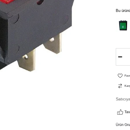
Bu ürünü
Favo
Karş
Satıcıy
Tav
Ürün Gr