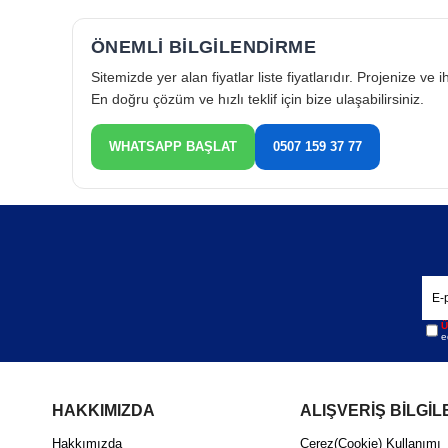
ÖNEMLİ BİLGİLENDİRME
Sitemizde yer alan fiyatlar liste fiyatlarıdır. Projenize ve
En doğru çözüm ve hızlı teklif için bize ulaşabilirsiniz.
WHATSAPP BAŞLAT
0507 159 37 77
Kı
Kır
Ü
e
Kır
HAKKIMIZDA
ALIŞVERİŞ BİLGİL
Hakkımızda
Çerez(Cookie) Kullanımı