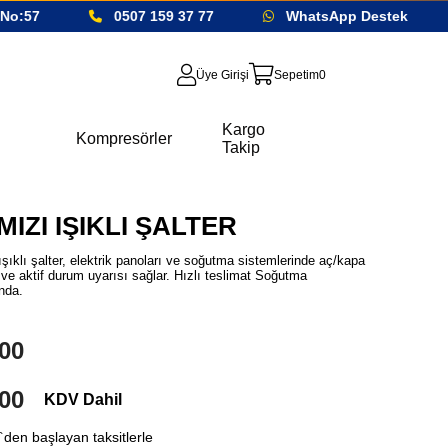
o:57
0507 159 37 77
WhatsApp Destek
Üye Girişi
Sepetim
0
Kargo
Kompresörler
Takip
MIZI IŞIKLI ŞALTER
ışıklı şalter, elektrik panoları ve soğutma sistemlerinde aç/kapa
 ve aktif durum uyarısı sağlar. Hızlı teslimat Soğutma
nda.
00
00
KDV Dahil
`den başlayan taksitlerle