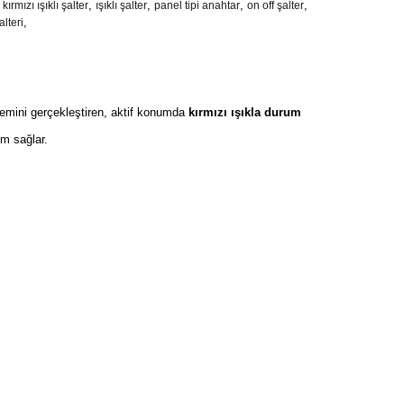
,
,
,
,
kırmızı ışıklı şalter
ışıklı şalter
panel tipi anahtar
on off şalter
,
alteri
emini gerçekleştiren, aktif konumda
kırmızı ışıkla durum
ım sağlar.