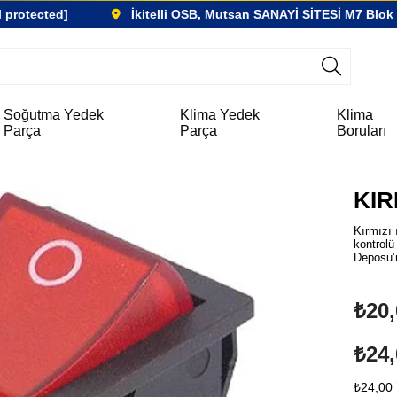
protected]
İkitelli OSB, Mutsan SANAYİ SİTESİ M7 Blok N
Soğutma Yedek
Klima Yedek
Klima
Parça
Parça
Boruları
KIR
Kırmızı 
kontrolü
Deposu’
₺20,
₺24,
₺24,00