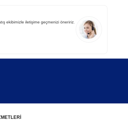
atış ekibimizle iletişime geçmenizi öneririz.
ncesi teyit edilmesi önerilir.
ZMETLERİ