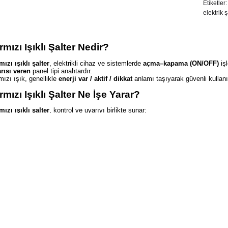
Etiketler
elektrik ş
rmızı Işıklı Şalter Nedir?
mızı ışıklı şalter
, elektrikli cihaz ve sistemlerde
açma–kapama (ON/OFF)
işl
rısı veren
panel tipi anahtardır.
mızı ışık, genellikle
enerji var / aktif / dikkat
anlamı taşıyarak güvenli kullan
rmızı Işıklı Şalter Ne İşe Yarar?
mızı ışıklı şalter
, kontrol ve uyarıyı birlikte sunar:
Elektrik akımını
açar / kapatır
Cihazın
aktif olduğunu net biçimde gösterir
Operatörü
görsel olarak uyarır
Servis ve bakımda
hızlı durum kontrolü
sağlar
Panel ve pano sistemlerinde
düzenli görünüm
oluşturur
rmızı Işıklı Şalter Teknik Özellikleri
Ürün Tipi:
Işıklı şalter (ON/OFF)
Renk:
Kırmızı