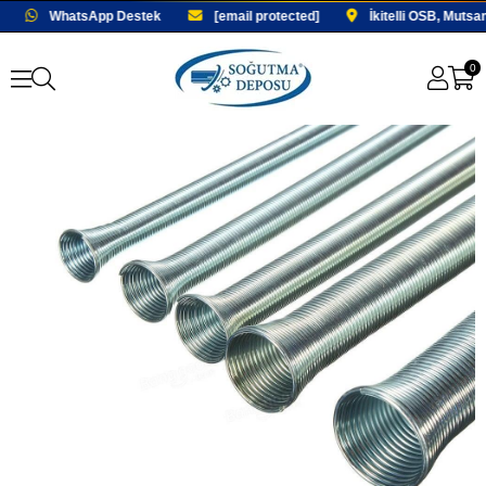
WhatsApp Destek
[email protected]
İkitelli OSB, Mutsa
0