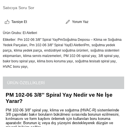
Satıcıya Soru Sor
Tavsiye Et
Yorum Yaz
Ürün Grubu:
El Aletleri
Etiketler
Pm 102-06 3/8'' Spiral YayPmSoğutma Deposu – Klima ve Soğutma
,
,
Yedek Parçaları
Pm 102-06 3/8'' Spiral YayEl AletleriPm
soğutma yedek
,
,
,
parça
klima yedek parça
endüstriyel soğutma ürünleri
soğutma sistemleri
,
,
,
,
ekipmanları
klima servis malzemeleri
PM 102-06 spiral yay
3/8 spiral yay
,
,
,
bakır boru spiral yayı
klima boru koruma yayı
soğutma tesisatı spiral yay
,
HVAC boru yayı
ÜRÜN ÖZELLIKLERI
PM 102-06 3/8'' Spiral Yay Nedir ve Ne İşe
Yarar?
PM 102-06 3/8'' spiral yay, klima ve soğutma (HVAC-R) sistemlerinde
3/8 çapındaki bakır boruların bükülmesi sırasında borunun ezilmesini,
kırılmasını ve form kaybını önlemek için kullanılan boru koruma
aparatıdır. Borunun iç veya dış yüzeyini destekleyerek düzgün ve