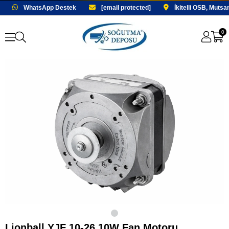
WhatsApp Destek
[email protected]
İkitelli OSB, Mutsa
0
Lionball YJF 10-26 10W Fan Motoru