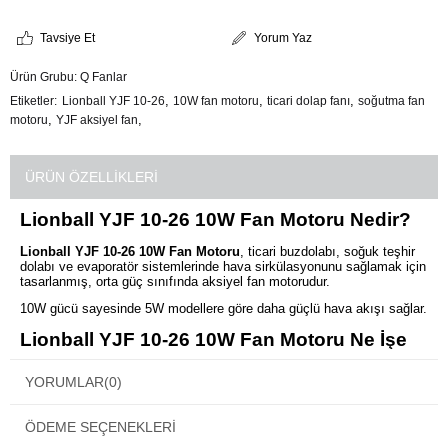
Tavsiye Et
Yorum Yaz
Ürün Grubu:
Q Fanlar
,
,
,
Etiketler
Lionball YJF 10-26
10W fan motoru
ticari dolap fanı
soğutma fan
,
,
motoru
YJF aksiyel fan
ÜRÜN ÖZELLIKLERI
Lionball YJF 10-26 10W Fan Motoru Nedir?
Lionball YJF 10-26 10W Fan Motoru
, ticari buzdolabı, soğuk teşhir
dolabı ve evaporatör sistemlerinde hava sirkülasyonunu sağlamak için
tasarlanmış, orta güç sınıfında aksiyel fan motorudur.
10W gücü sayesinde 5W modellere göre daha güçlü hava akışı sağlar.
Lionball YJF 10-26 10W Fan Motoru Ne İşe
Yarar?
YORUMLAR
(0)
✔️ Soğutma sistemlerinde güçlü hava sirkülasyonu sağlar
ÖDEME SEÇENEKLERI
✔️ Dolap içi homojen soğutmayı destekler