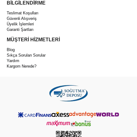
BİLGİLENDİRME
Sık Sorulan Sorular
Kaç watt?
Teslimat Koşulları
10W gücündedir.
Güvenli Alışveriş
Üyelik İşlemleri
5W modelden farkı nedir?
Garanti Şartları
Daha güçlü hava debisi sağlar ve daha geniş hacimli sistemlerde
kullanılır.
MÜŞTERİ HİZMETLERİ
Sessiz mi çalışır?
Evet, düşük titreşimli ve stabil çalışır.
Blog
Sıkça Sorulan Sorular
Yardım
Kargom Nerede?