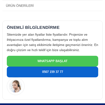
✔️ Evaporatör verimini artırır
ÜRÜN ÖNERILERI
✔️ Düşük enerji tüketimi ile verimli çalışma sunar
✔️ Stabil ve uzun süreli performans sağlar
ÖNEMLİ BİLGİLENDİRME
Teknik Özellikler
Sitemizde yer alan fiyatlar liste fiyatlarıdır. Projenize ve
Marka:
Lionball
ihtiyacınıza özel fiyatlandırma, kampanya ve toplu alım
Model:
YJF 10-26
avantajları için satış ekibimizle iletişime geçmenizi öneririz. En
Güç:
10W
doğru çözüm ve hızlı teklif için bize ulaşabilirsiniz.
Fan Tipi:
Aksiyel fan motoru
WHATSAPP BAŞLAT
Kullanım:
Soğutma ve havalandırma sistemleri
Enerji Tüketimi:
Orta seviye düşük watt
0507 159 37 77
Uygulama:
Ticari ve endüstriyel dolap sistemleri
Not: Voltaj ve bağlantı tipi uygulamaya göre değişebilir.
Sipariş öncesi teknik uyum kontrol edilmelidir.
Lionball YJF 10-26 Nerelerde Kullanılır?
Market dolapları