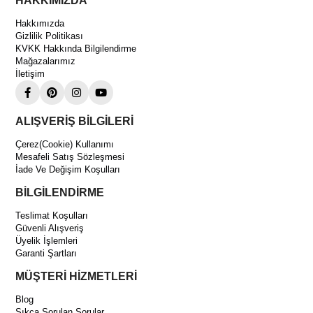
HAKKIMIZDA
Standart montaj ve bağlantı elemanları
Hakkımızda
Gizlilik Politikası
Neden 1/4 – 5/8 Klima Montaj Kiti 5 MT Tercih Edilmelidir?
KVKK Hakkında Bilgilendirme
Mağazalarımız
Uygun ölçü:
5/8 gaz hattı kullanan klimalar için ideal
İletişim
Eksiksiz set:
Montaj için gerekli temel parçalar
Zaman tasarrufu:
Hızlı ve pratik kurulum
ALIŞVERİŞ BİLGİLERİ
Güvenli tesisat:
Dayanıklı ve izoleli yapı
Çerez(Cookie) Kullanımı
Mesafeli Satış Sözleşmesi
İade Ve Değişim Koşulları
BİLGİLENDİRME
Teslimat Koşulları
Güvenli Alışveriş
Üyelik İşlemleri
Garanti Şartları
MÜŞTERİ HİZMETLERİ
Blog
Sıkça Sorulan Sorular