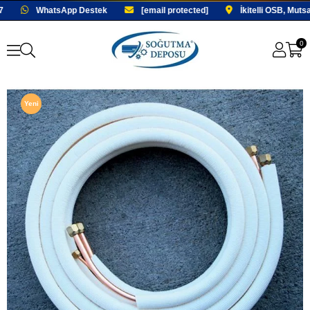
WhatsApp Destek
[email protected]
İkitelli OSB, Muts
0
Yeni
Ürün
Fırsat
Ürünü