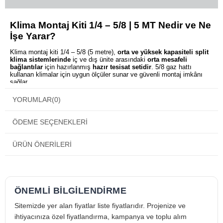
Klima Montaj Kiti 1/4 – 5/8 | 5 MT Nedir ve Ne
İşe Yarar?
Klima montaj kiti 1/4 – 5/8 (5 metre),
orta ve yüksek kapasiteli split
klima sistemlerinde
iç ve dış ünite arasındaki
orta mesafeli
bağlantılar
için hazırlanmış
hazır tesisat setidir
. 5/8 gaz hattı
kullanan klimalar için uygun ölçüler sunar ve güvenli montaj imkânı
sağlar.
Bu ürün ne için kullanılır?
YORUMLAR
(0)
Split klimanın bakır boru hattı, izolasyon ve bağlantılarının
orta
mesafelerde sızdırmaz, düzenli ve profesyonel
şekilde yapılması
için kullanılır.
ÖDEME SEÇENEKLERI
Klima Montaj Kitinin Öne Çıkan Faydaları
ÜRÜN ÖNERILERI
Standart 1/4 – 5/8 Ölçü Uyumu
5/8 gaz hattı kullanan orta ve yüksek kapasiteli split klimalarla tam
uyumludur.
5 Metre Uzunluk Avantajı
İç ve dış ünite arası orta mesafeli montajlar için ideal esneklik sağlar.
İzoleli Bakır Boru Yapısı
Isı kaybını ve yoğuşmayı azaltarak enerji verimliliğini destekler.
ÖNEMLİ BİLGİLENDİRME
Eksiksiz ve Hızlı Kurulum
Temel montaj bileşenlerinin tek sette sunulması montaj süresini
Sitemizde yer alan fiyatlar liste fiyatlarıdır. Projenize ve
kısaltır.
ihtiyacınıza özel fiyatlandırma, kampanya ve toplu alım