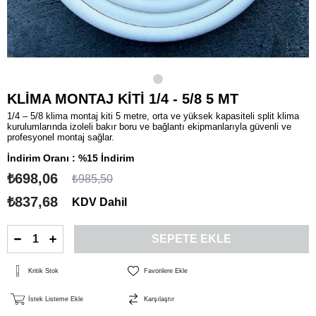
KLİMA MONTAJ KİTİ 1/4 - 5/8 5 MT
1/4 – 5/8 klima montaj kiti 5 metre, orta ve yüksek kapasiteli split klima
kurulumlarında izoleli bakır boru ve bağlantı ekipmanlarıyla güvenli ve
profesyonel montaj sağlar.
İndirim Oranı
:
%
15
İndirim
₺698,06
₺985,50
₺837,68
KDV Dahil
Kritik Stok
Favorilere Ekle
İstek Listeme Ekle
Karşılaştır