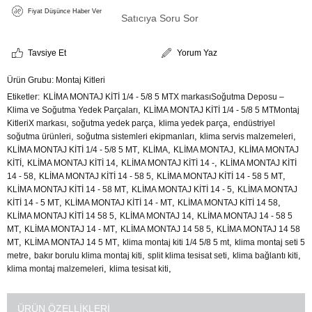
Fiyat Düşünce Haber Ver
Satıcıya Soru Sor
Tavsiye Et
Yorum Yaz
Ürün Grubu:
Montaj Kitleri
Etiketler
KLİMA MONTAJ KİTİ 1/4 - 5/8 5 MTX markasıSoğutma Deposu –
,
Klima ve Soğutma Yedek Parçaları
KLİMA MONTAJ KİTİ 1/4 - 5/8 5 MTMontaj
,
,
,
KitleriX markası
soğutma yedek parça
klima yedek parça
endüstriyel
,
,
,
soğutma ürünleri
soğutma sistemleri ekipmanları
klima servis malzemeleri
,
,
,
KLİMA MONTAJ KİTİ 1/4 - 5/8 5 MT
KLİMA
KLİMA MONTAJ
KLİMA MONTAJ
,
,
,
KİTİ
KLİMA MONTAJ KİTİ 14
KLİMA MONTAJ KİTİ 14 -
KLİMA MONTAJ KİTİ
,
,
,
14 - 58
KLİMA MONTAJ KİTİ 14 - 58 5
KLİMA MONTAJ KİTİ 14 - 58 5 MT
,
,
KLİMA MONTAJ KİTİ 14 - 58 MT
KLİMA MONTAJ KİTİ 14 - 5
KLİMA MONTAJ
,
,
,
KİTİ 14 - 5 MT
KLİMA MONTAJ KİTİ 14 - MT
KLİMA MONTAJ KİTİ 14 58
,
,
KLİMA MONTAJ KİTİ 14 58 5
KLİMA MONTAJ 14
KLİMA MONTAJ 14 - 58 5
,
,
,
MT
KLİMA MONTAJ 14 - MT
KLİMA MONTAJ 14 58 5
KLİMA MONTAJ 14 58
,
,
,
MT
KLİMA MONTAJ 14 5 MT
klima montaj kiti 1/4 5/8 5 mt
klima montaj seti 5
,
,
,
,
metre
bakır borulu klima montaj kiti
split klima tesisat seti
klima bağlantı kiti
,
,
klima montaj malzemeleri
klima tesisat kiti
ÜRÜN ÖZELLIKLERI