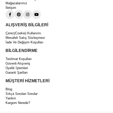
🔹 Pratik kurulum
Mağazalarımız
İletişim
Avantajları
✅ Arçelik ve Beko uyumluluğu
✅ Kolay kullanım
ALIŞVERİŞ BİLGİLERİ
✅ Ergonomik tasarım
Çerez(Cookie) Kullanımı
Mesafeli Satış Sözleşmesi
✅ Dayanıklı yapı
İade Ve Değişim Koşulları
✅ Ev ve ofis kullanımına uygun
BİLGİLENDİRME
Sık Sorulan Sorular
Teslimat Koşulları
Bu kumanda hangi kodların yerine kullanılabilir?
Güvenli Alışveriş
5400185204, 5400185218 ve 5400185229 parça kodlu kumandaların
Üyelik İşlemleri
yerine kullanılabilir.
Garanti Şartları
Kurulum gerekiyor mu?
Genellikle doğrudan çalışır ve ek ayar gerektirmez.
MÜŞTERİ HİZMETLERİ
Orijinal kumanda yerine kullanılabilir mi?
Blog
Evet, klima fonksiyonlarının büyük çoğunluğunu kontrol edebilir.
Sıkça Sorulan Sorular
Yardım
Kargom Nerede?