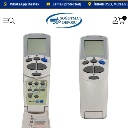
WhatsApp Destek
[email protected]
İkitelli OSB, Mutsan 
0