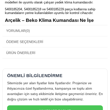
modelleri ile uyumlu olarak çalışan yedek klima kumandasıdır.
5400185204, 5400185218 ve 5400185229 parça kodlarına sahip
kumandaların yerine kullanılabilen uyumlu bir kontrol cihazıdır.
Arçelik – Beko Klima Kumandası Ne İşe
Yarar?
YORUMLAR
(0)
✔️ Klima cihazını uzaktan kontrol eder
ÖDEME SEÇENEKLERI
✔️ Sıcaklık ayarı yapılmasını sağlar
✔️ Fan hızını ayarlar
ÜRÜN ÖNERILERI
✔️ Soğutma ve ısıtma modlarını değiştirir
✔️ Zamanlayıcı fonksiyonlarını kontrol eder
ÖNEMLİ BİLGİLENDİRME
Teknik Özellikler
Sitemizde yer alan fiyatlar liste fiyatlarıdır. Projenize ve
Ürün Tipi:
Klima kumandası
ihtiyacınıza özel fiyatlandırma, kampanya ve toplu alım
Uyumluluk:
Arçelik ve Beko klima modelleri
avantajları için satış ekibimizle iletişime geçmenizi öneririz. En
Parça Kodları:
doğru çözüm ve hızlı teklif için bize ulaşabilirsiniz.
5400185204