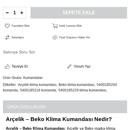
Favorilere Ekle
İstek Listeme Ekle
Karşılaştır
Fiyat Düşünce Haber Ver
Satıcıya Soru Sor
Tavsiye Et
Yorum Yaz
Ürün Grubu:
Kumandalar
,
,
Etiketler
Arçelik klima kumandası
Beko klima kumandası
5400185204
,
,
,
kumanda
5400185218 kumanda
5400185229 klima kumandası
ÜRÜN ÖZELLIKLERI
Arçelik – Beko Klima Kumandası Nedir?
Arçelik – Beko Klima Kumandası
, Arçelik ve Beko marka klima