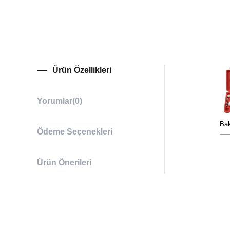
Ürün Özellikleri
Yorumlar
(0)
Bak
Ödeme Seçenekleri
CH
Tor
Ürün Önerileri
Aşı
Sta
Her
Day
Yoğ
Pr
Ser