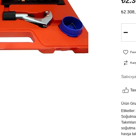
₺2.3
₺2.308
Favo
Karş
Satıcıy
Tav
Ürün Gr
Etiketler
Soğutma 
Takımları
soğutma 
havşa tak