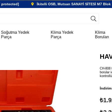
protected]
İkitelli OSB, Mutsan SANAYİ SİTESİ M7 Blok N
Soğutma Yedek
Klima Yedek
Klima
Parça
Parça
Boruları
HAV
CH-808 t
borular 
kontroll
İndirim
₺1.9