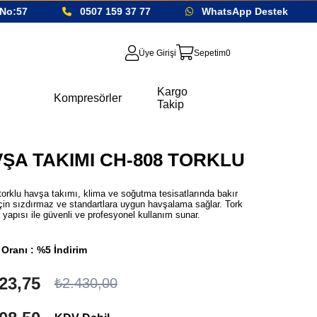
o:57
0507 159 37 77
WhatsApp Destek
Üye Girişi
Sepetim
0
Kargo
Kompresörler
Takip
ŞA TAKIMI CH-808 TORKLU
orklu havşa takımı, klima ve soğutma tesisatlarında bakır
için sızdırmaz ve standartlara uygun havşalama sağlar. Tork
ü yapısı ile güvenli ve profesyonel kullanım sunar.
 Oranı
:
%
5
İndirim
23,75
₺2.430,00