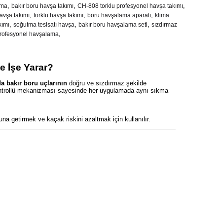
,
,
,
ima
bakır boru havşa takımı
CH-808 torklu profesyonel havşa takımı
,
,
,
avşa takımı
torklu havşa takımı
boru havşalama aparatı
klima
,
,
,
kımı
soğutma tesisatı havşa
bakır boru havşalama seti
sızdırmaz
,
rofesyonel havşalama
e İşe Yarar?
a bakır boru uçlarının
doğru ve sızdırmaz şekilde
ontrollü mekanizması sayesinde her uygulamada aynı sıkma
a getirmek ve kaçak riskini azaltmak için kullanılır.