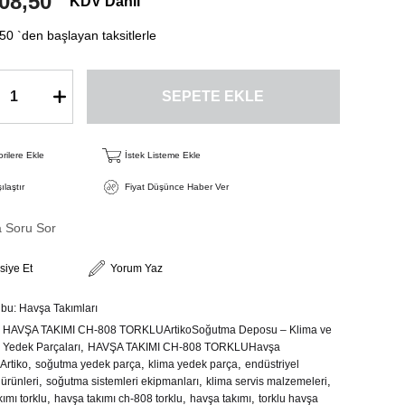
08,50
KDV Dahil
,50
`den başlayan taksitlerle
rilere Ekle
İstek Listeme Ekle
ılaştır
Fiyat Düşünce Haber Ver
a Soru Sor
siye Et
Yorum Yaz
ubu:
Havşa Takımları
HAVŞA TAKIMI CH-808 TORKLUArtikoSoğutma Deposu – Klima ve
,
Yedek Parçaları
HAVŞA TAKIMI CH-808 TORKLUHavşa
,
,
,
Artiko
soğutma yedek parça
klima yedek parça
endüstriyel
,
,
,
ürünleri
soğutma sistemleri ekipmanları
klima servis malzemeleri
,
,
,
ımı torklu
havşa takımı ch-808 torklu
havşa takımı
torklu havşa