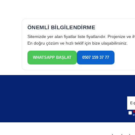
Te
ÖNEMLİ BİLGİLENDİRME
Sitemizde yer alan fiyatlar liste fiyatlarıdır. Projenize ve
En doğru çözüm ve hızlı teklif için bize ulaşabilirsiniz.
WHATSAPP BAŞLAT
0507 159 37 77
To
Pak
Ü
e