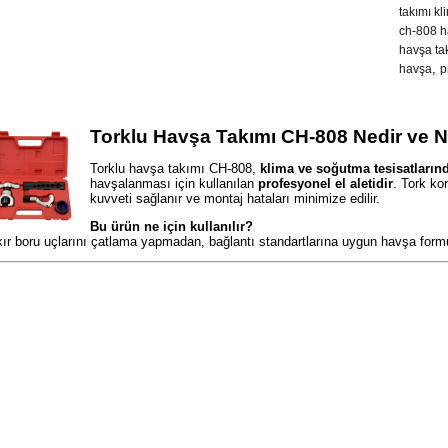
takımı kl
ch-808 h
havşa ta
,
havşa
p
Torklu Havşa Takımı CH-808 Nedir ve N
Torklu havşa takımı CH-808,
klima ve soğutma tesisatlarınd
havşalanması için kullanılan
profesyonel el aletidir
. Tork k
kuvveti sağlanır ve montaj hataları minimize edilir.
Bu ürün ne için kullanılır?
ır boru uçlarını çatlama yapmadan, bağlantı standartlarına uygun havşa formun
-808 Torklu Havşa Takımının Öne Çıkan Faydaları
k Kontrollü Güvenli Havşalama
rı sıkmayı önler; boru hasarı ve kaçak riskini azaltır.
ndart ve Tekrarlanabilir Sonuç
 ölçüde aynı kalitede havşa oluşturarak profesyonel montaj sağlar.
anıklı ve Uzun Ömürlü Yapı
un servis koşullarına uygun sağlam gövde ve mekanizmaya sahiptir.
atik ve Ergonomik Kullanım
vis ve montaj sırasında hızlı ve konforlu çalışma imkânı sunar.