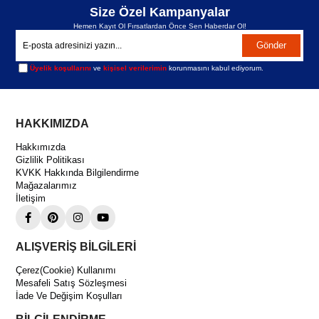
Size Özel Kampanyalar
Hemen Kayıt Ol Fırsatlardan Önce Sen Haberdar Ol!
Gönder
Üyelik koşullarını
ve
kişisel verilerimin
korunmasını kabul ediyorum.
HAKKIMIZDA
Hakkımızda
Gizlilik Politikası
KVKK Hakkında Bilgilendirme
Mağazalarımız
İletişim
ALIŞVERİŞ BİLGİLERİ
Çerez(Cookie) Kullanımı
Mesafeli Satış Sözleşmesi
İade Ve Değişim Koşulları