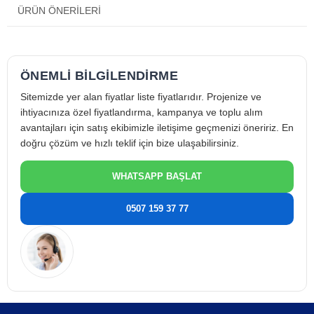
yeniden kalibrasyon noktasal kaçak tespiti
ÜRÜN ÖNERILERI
ÖNEMLİ BİLGİLENDİRME
Sitemizde yer alan fiyatlar liste fiyatlarıdır. Projenize ve
ihtiyacınıza özel fiyatlandırma, kampanya ve toplu alım
avantajları için satış ekibimizle iletişime geçmenizi öneririz. En
doğru çözüm ve hızlı teklif için bize ulaşabilirsiniz.
WHATSAPP BAŞLAT
0507 159 37 77