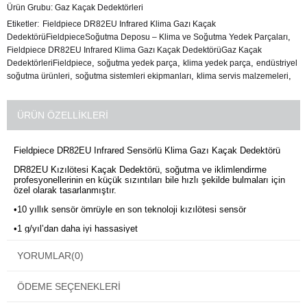
Ürün Grubu:
Gaz Kaçak Dedektörleri
Etiketler
Fieldpiece DR82EU Infrared Klima Gazı Kaçak
,
DedektörüFieldpieceSoğutma Deposu – Klima ve Soğutma Yedek Parçaları
Fieldpiece DR82EU Infrared Klima Gazı Kaçak DedektörüGaz Kaçak
,
,
,
DedektörleriFieldpiece
soğutma yedek parça
klima yedek parça
endüstriyel
,
,
,
soğutma ürünleri
soğutma sistemleri ekipmanları
klima servis malzemeleri
ÜRÜN ÖZELLIKLERI
Fieldpiece DR82EU Infrared Sensörlü Klima Gazı Kaçak Dedektörü
DR82EU Kızılötesi Kaçak Dedektörü, soğutma ve iklimlendirme
profesyonellerinin en küçük sızıntıları bile hızlı şekilde bulmaları için
özel olarak tasarlanmıştır.
•10 yıllık sensör ömrüyle en son teknoloji kızılötesi sensör
•1 g/yıl’dan daha iyi hassasiyet
•CFC, HFC, HCFC ve karışımları algılama
YORUMLAR
(0)
• Soğutucu akışkan kaçaklarında seviye artışını algılama
• En küçük sızıntıları bile algılamak için turbo modu
ÖDEME SEÇENEKLERI
• Soğutucu akışkan bulaşmış alanlarda çalışmak için otomatik