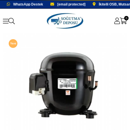
WhatsApp Destek
[email protected]
İkitelli OSB, Mutsa
0
Yeni
Ürün
Fırsat
Ürünü