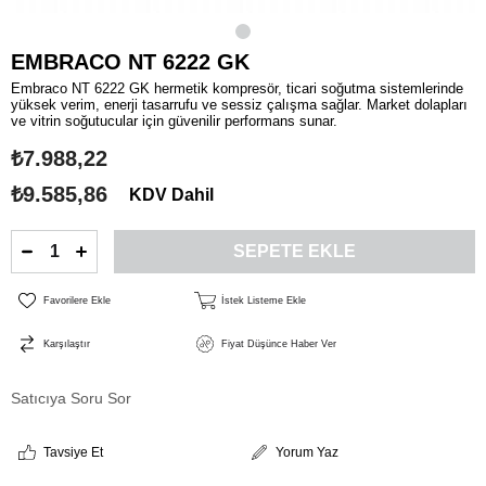
EMBRACO NT 6222 GK
Embraco NT 6222 GK hermetik kompresör, ticari soğutma sistemlerinde
yüksek verim, enerji tasarrufu ve sessiz çalışma sağlar. Market dolapları
ve vitrin soğutucular için güvenilir performans sunar.
₺7.988,22
₺9.585,86
KDV Dahil
Favorilere Ekle
İstek Listeme Ekle
Karşılaştır
Fiyat Düşünce Haber Ver
Satıcıya Soru Sor
Tavsiye Et
Yorum Yaz