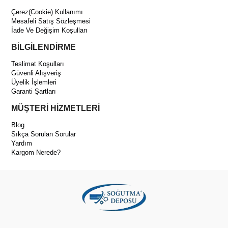
Paket İçeriği
Çerez(Cookie) Kullanımı
Mesafeli Satış Sözleşmesi
EMBRACO NT 6222 GK Hermetik Kompresör
İade Ve Değişim Koşulları
Montaj ve bağlantıya uygun standart yapı
BİLGİLENDİRME
Neden Embraco NT 6222 GK Tercih Edilmelidir?
Teslimat Koşulları
Yüksek performans:
Üst düzey soğutma kapasitesi
Güvenli Alışveriş
Üyelik İşlemleri
Enerji tasarrufu:
Daha az güç tüketimi
Garanti Şartları
Sessiz operasyon:
Kullanım konforu
MÜŞTERİ HİZMETLERİ
Dayanıklılık:
Uzun ömürlü hermetik tasarım
Blog
Sıkça Sorulan Sorular
Yardım
Kargom Nerede?