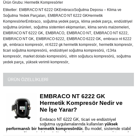
Ürün Grubu:
Hermetik Kompresörler
Etiketler
EMBRACO NT 6222 GKEmbracoSoğutma Deposu – Klima ve
,
Soğutma Yedek Parçaları
EMBRACO NT 6222 GKHermetik
,
,
,
KompresörlerEmbraco
soğutma yedek parça
klima yedek parça
endüstriyel
,
,
,
soğutma ürünleri
soğutma sistemleri ekipmanları
klima servis malzemeleri
,
,
,
,
EMBRACO NT 6222 GK
EMBRACO
EMBRACO NT
EMBRACO NT 6222
,
,
,
EMBRACO NT GK
EMBRACO 6222
EMBRACO 6222 GK
embraco nt 6222
,
,
,
,
gk
embraco kompresör
nt 6222 gk hermetik kompresör
hermetik kompresör
,
,
ticari soğutma kompresörü
endüstriyel soğutma kompresörü
r134a
,
,
,
kompresör
market dolabı kompresörü
vitrin soğutucu kompresörü
soğutma
,
,
yedek parça
yüksek verimli kompresör
ÜRÜN ÖZELLIKLERI
EMBRACO NT 6222 GK
Hermetik Kompresör Nedir ve
Ne İşe Yarar?
Embraco NT 6222 GK, ticari ve endüstriyel
soğutma uygulamalarında kullanılan
yüksek
performanslı bir hermetik kompresördür.
Bu model, sistemde stabil
basınç sağlayarak daha güçlü soğutma performansı ve enerji tasarrufu