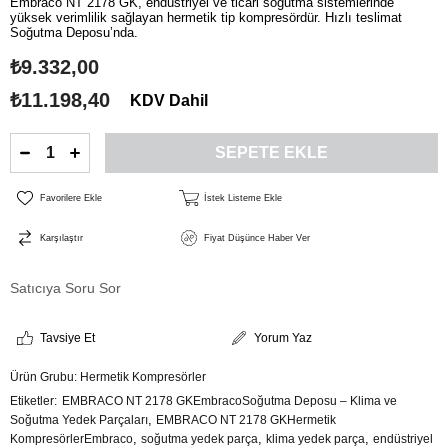
Embraco NT 2178 GK, endüstriyel ve ticari soğutma sistemlerinde
yüksek verimlilik sağlayan hermetik tip kompresördür. Hızlı teslimat
Soğutma Deposu’nda.
₺9.332,00
₺11.198,40
KDV Dahil
Favorilere Ekle
İstek Listeme Ekle
Karşılaştır
Fiyat Düşünce Haber Ver
Satıcıya Soru Sor
Tavsiye Et
Yorum Yaz
Ürün Grubu:
Hermetik Kompresörler
Etiketler
EMBRACO NT 2178 GKEmbracoSoğutma Deposu – Klima ve
,
Soğutma Yedek Parçaları
EMBRACO NT 2178 GKHermetik
,
,
,
KompresörlerEmbraco
soğutma yedek parça
klima yedek parça
endüstriyel