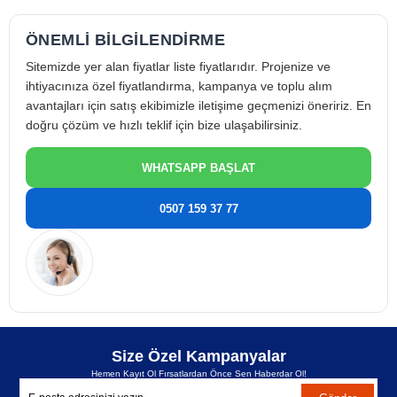
Enerji verimliliği ile
işletme maliyetlerini düşürür
ÖNEMLİ BİLGİLENDİRME
Embraco NT 2178 GK Teknik Özellikleri
Sitemizde yer alan fiyatlar liste fiyatlarıdır. Projenize ve
Marka:
Embraco
ihtiyacınıza özel fiyatlandırma, kampanya ve toplu alım
Kompresör Modeli:
NT2178GK
avantajları için satış ekibimizle iletişime geçmenizi öneririz. En
BOM No:
922EA0413AA
doğru çözüm ve hızlı teklif için bize ulaşabilirsiniz.
Kompresör Tipi:
Hermetik pistonlu
WHATSAPP BAŞLAT
Kompresör Gücü:
1 HP
Motor Tipi:
1 Faz – CSIR
0507 159 37 77
Elektrik Beslemesi:
220–240 V
Frekans:
50 Hz
🔧 Bağlantı Ölçüleri
Emiş Hattı:
3/8"
Basma Hattı:
1/4"
❄️ Soğutma Performansı
Size Özel Kampanyalar
Soğutucu Akışkan:
R404A
Hemen Kayıt Ol Fırsatlardan Önce Sen Haberdar Ol!