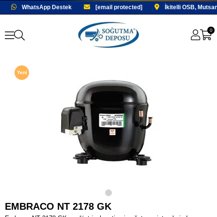
WhatsApp Destek
[email protected]
İkitelli OSB, Mutsa
0
Yeni
Ürün
Fırsat
Ürünü
EMBRACO NT 2178 GK