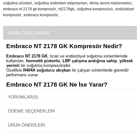
,
,
,
soğutma ürünleri
soğutma sistemleri ekipmanları
klima servis malzemeleri
,
,
,
embraco nt 2178 gk kompresör
nt2178gk
soğutma kompresörü
endüstriyel
,
,
kompresör
embraco kompresör
ÜRÜN ÖZELLIKLERI
Embraco NT 2178 GK Kompresör Nedir?
Embraco NT 2178 GK
, ticari ve endüstriyel soğutma sistemlerinde
kullanılan,
hermetik pistonlu
,
LBP çalışma aralığına sahip
,
yüksek
verimli
bir soğutma kompresörüdür.
Özellikle
R404A soğutucu akışkan
ile çalışan sistemlerde güvenilir
performans sunar.
Embraco NT 2178 GK Ne İşe Yarar?
NT2178GK kompresör
, soğutma sisteminde soğutucu gazı
YORUMLAR
(0)
sıkıştırarak devridaim sağlar ve sistemin istenilen sıcaklık aralığında
çalışmasını mümkün kılar:
ÖDEME SEÇENEKLERI
Soğutucu akışkanı
sıkıştırır ve dolaşıma sokar
Soğutma kapasitesini
stabil şekilde üretir
ÜRÜN ÖNERILERI
LBP sistemlerde
derin soğutma performansı
sağlar
Ticari uygulamalarda
kesintisiz çalışma
sunar