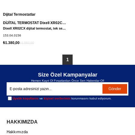
Dijital Termostatlar
DİJİTAL TERMOSTAT Dixell XR02CX TEK SENSÖR
Dixell XR02CX dijital termostat, tek sensörlü yapısıyla soğutma sistemlerinde hassas sıcaklık kontrolü sağlar. Güvenilir performansı ve kolay kullanımıyla profesyonel uygulamalara uygundur.
153.04.0156
₺1.380,00
₺1.860,00
1
Size Özel Kampanyalar
Hemen Kayıt Ol Fırsatlardan Önce Sen Haberdar Ol!
Gönder
Üyelik koşullarını
ve
kişisel verilerimin
korunmasını kabul ediyorum.
HAKKIMIZDA
Hakkımızda