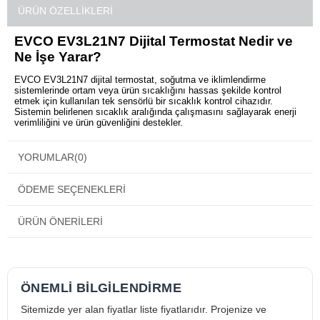
ÜRÜN ÖZELLIKLERI
EVCO EV3L21N7 Dijital Termostat Nedir ve
Ne İşe Yarar?
EVCO EV3L21N7 dijital termostat, soğutma ve iklimlendirme
sistemlerinde ortam veya ürün sıcaklığını hassas şekilde kontrol
etmek için kullanılan tek sensörlü bir sıcaklık kontrol cihazıdır.
Sistemin belirlenen sıcaklık aralığında çalışmasını sağlayarak enerji
verimliliğini ve ürün güvenliğini destekler.
EVCO EV3L21N7 Dijital Termostat Nerelerde
YORUMLAR
(0)
Kullanılır?
Soğuk oda sistemleri, ticari buzdolapları, soğutma dolapları ve
ÖDEME SEÇENEKLERI
endüstriyel soğutma uygulamalarında yaygın olarak kullanılır. Basit ve
güvenilir kontrol gerektiren sistemler için ideal bir çözümdür.
ÜRÜN ÖNERILERI
EVCO EV3L21N7 Dijital Termostatın Öne
Çıkan Avantajları
Tek sensörlü yapısı sayesinde hızlı ve pratik kurulum imkânı sunar.
Dijital ekranı ile sıcaklık değerleri net ve kolay okunur. Stabil kontrol
algoritması, sıcaklık dalgalanmalarını azaltarak sistemin dengeli
ÖNEMLİ BİLGİLENDİRME
çalışmasına yardımcı olur. EVCO kalitesi, uzun ömürlü ve güvenilir
kullanım avantajı sağlar.
Sitemizde yer alan fiyatlar liste fiyatlarıdır. Projenize ve