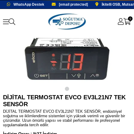
WhatsApp Destek
[email protected]
İkitelli OSB, Mutsa
0
DİJİTAL TERMOSTAT EVCO EV3L21N7 TEK
SENSÖR
DİJİTAL TERMOSTAT EVCO EV3L21N7 TEK SENSÖR, endüstriyel
soğutma ve iklimlendirme sistemleri için yüksek verimli ve güvenilir bir
çözümdür. Uzun ömürlü yapısı ve stabil performansı ile profesyonel
uygulamalarda tercih edilir.
İndirim Oranı
:
%
27
İndirim