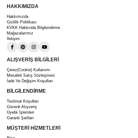
Neden EVCO EV3L21N7 Dijital Termostat Tercih
HAKKIMIZDA
Edilmelidir?
Hakkımızda
Basit kurulumu, hassas sıcaklık kontrolü ve güvenilir çalışma
Gizlilik Politikası
karakteri sayesinde profesyonel soğutma uygulamalarında ideal bir
kontrol çözümüdür. EVCO’nun endüstriyel kontrol cihazlarındaki
KVKK Hakkında Bilgilendirme
tecrübesi ile uzun ömürlü ve stabil performans sunar.
Mağazalarımız
İletişim
ALIŞVERİŞ BİLGİLERİ
Çerez(Cookie) Kullanımı
Mesafeli Satış Sözleşmesi
İade Ve Değişim Koşulları
BİLGİLENDİRME
Teslimat Koşulları
Güvenli Alışveriş
Üyelik İşlemleri
Garanti Şartları
MÜŞTERİ HİZMETLERİ