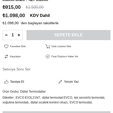
₺915,00
₺1.500,00
₺1.098,00
KDV Dahil
₺1.098,00
`den başlayan taksitlerle
Favorilere Ekle
İstek Listeme Ekle
Karşılaştır
Fiyat Düşünce Haber Ver
Satıcıya Soru Sor
Tavsiye Et
Yorum Yaz
Ürün Grubu:
Dijital Termostatlar
,
,
,
Etiketler
EVCO EV3L21N7
dijital termostat EVCO
tek sensörlü termostat
,
,
,
soğutma termostatı
dijital sıcaklık kontrol cihazı
EVCO termostat