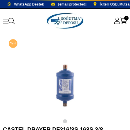
WhatsApp Destek
[email protected]
İkitelli OSB, Muts
0
Yeni
Ürün
Fırsat
Ürünü
CASTEL DRAYER DF316/3S 163S 3/8