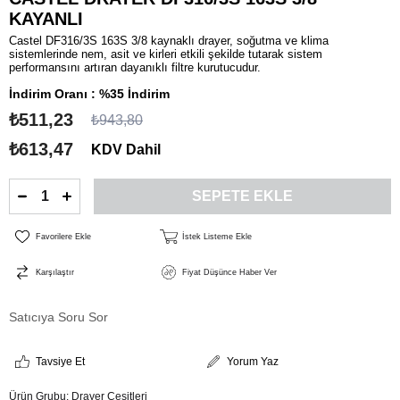
KAYANLI
Castel DF316/3S 163S 3/8 kaynaklı drayer, soğutma ve klima
sistemlerinde nem, asit ve kirleri etkili şekilde tutarak sistem
performansını artıran dayanıklı filtre kurutucudur.
İndirim Oranı
:
%
35
İndirim
₺511,23
₺943,80
₺613,47
KDV Dahil
Favorilere Ekle
İstek Listeme Ekle
Karşılaştır
Fiyat Düşünce Haber Ver
Satıcıya Soru Sor
Tavsiye Et
Yorum Yaz
Ürün Grubu:
Drayer Çeşitleri