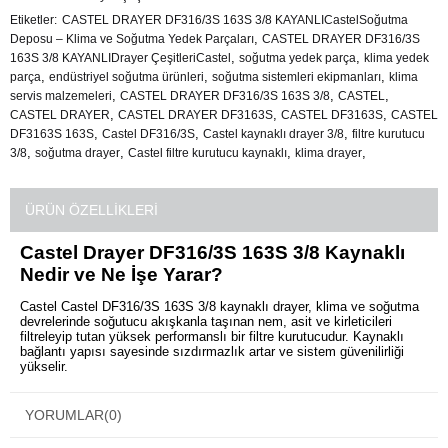
Etiketler
CASTEL DRAYER DF316/3S 163S 3/8 KAYANLICastelSoğutma
,
Deposu – Klima ve Soğutma Yedek Parçaları
CASTEL DRAYER DF316/3S
,
,
163S 3/8 KAYANLIDrayer ÇeşitleriCastel
soğutma yedek parça
klima yedek
,
,
,
parça
endüstriyel soğutma ürünleri
soğutma sistemleri ekipmanları
klima
,
,
,
servis malzemeleri
CASTEL DRAYER DF316/3S 163S 3/8
CASTEL
,
,
,
CASTEL DRAYER
CASTEL DRAYER DF3163S
CASTEL DF3163S
CASTEL
,
,
,
DF3163S 163S
Castel DF316/3S
Castel kaynaklı drayer 3/8
filtre kurutucu
,
,
,
,
3/8
soğutma drayer
Castel filtre kurutucu kaynaklı
klima drayer
ÜRÜN ÖZELLIKLERI
Castel Drayer DF316/3S 163S 3/8 Kaynaklı
Nedir ve Ne İşe Yarar?
Castel Castel DF316/3S 163S 3/8 kaynaklı drayer, klima ve soğutma
devrelerinde soğutucu akışkanla taşınan nem, asit ve kirleticileri
filtreleyip tutan yüksek performanslı bir filtre kurutucudur. Kaynaklı
bağlantı yapısı sayesinde sızdırmazlık artar ve sistem güvenilirliği
yükselir.
Castel Drayer DF316/3S 163S 3/8 Kaynaklı Ne İçin Kullanılır?
Castel DF316/3S 163S 3/8 kaynaklı filtre kurutucu, soğutma devresi
YORUMLAR
(0)
içerisindeki nem ve kirleticilerin giderilmesi, sistem verimliliğinin
korunması ve hassas bileşenlerin (ör. genleşme vanası ve kompresör)