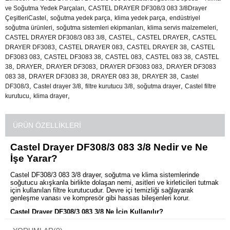
,
ve Soğutma Yedek Parçaları
CASTEL DRAYER DF308/3 083 3/8Drayer
,
,
,
ÇeşitleriCastel
soğutma yedek parça
klima yedek parça
endüstriyel
,
,
,
soğutma ürünleri
soğutma sistemleri ekipmanları
klima servis malzemeleri
,
,
,
CASTEL DRAYER DF308/3 083 3/8
CASTEL
CASTEL DRAYER
CASTEL
,
,
,
DRAYER DF3083
CASTEL DRAYER 083
CASTEL DRAYER 38
CASTEL
,
,
,
,
DF3083 083
CASTEL DF3083 38
CASTEL 083
CASTEL 083 38
CASTEL
,
,
,
,
38
DRAYER
DRAYER DF3083
DRAYER DF3083 083
DRAYER DF3083
,
,
,
,
083 38
DRAYER DF3083 38
DRAYER 083 38
DRAYER 38
Castel
,
,
,
,
DF308/3
Castel drayer 3/8
filtre kurutucu 3/8
soğutma drayer
Castel filtre
,
,
kurutucu
klima drayer
ÜRÜN ÖZELLIKLERI
Castel Drayer DF308/3 083 3/8 Nedir ve Ne
İşe Yarar?
Castel DF308/3 083 3/8 drayer, soğutma ve klima sistemlerinde
soğutucu akışkanla birlikte dolaşan nemi, asitleri ve kirleticileri tutmak
için kullanılan filtre kurutucudur. Devre içi temizliği sağlayarak
genleşme vanası ve kompresör gibi hassas bileşenleri korur.
Castel Drayer DF308/3 083 3/8 Ne İçin Kullanılır?
Soğutma devresindeki nemin ve partiküllerin uzaklaştırılması,
sistemin stabil ve verimli çalışmasının sürdürülmesi ve arıza