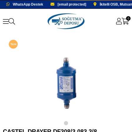
WhatsApp Destek
[email protected]
İkitelli OSB, Mutsa
0
Yeni
Ürün
Fırsat
Ürünü
CASTEL DRAYER DF308/3 083 3/8