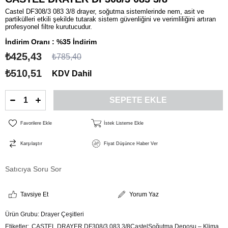
Castel DF308/3 083 3/8 drayer, soğutma sistemlerinde nem, asit ve
partikülleri etkili şekilde tutarak sistem güvenliğini ve verimliliğini artıran
profesyonel filtre kurutucudur.
İndirim Oranı
:
%
35
İndirim
₺425,43
₺785,40
₺510,51
KDV Dahil
Favorilere Ekle
İstek Listeme Ekle
Karşılaştır
Fiyat Düşünce Haber Ver
Satıcıya Soru Sor
Tavsiye Et
Yorum Yaz
Ürün Grubu:
Drayer Çeşitleri
Etiketler
CASTEL DRAYER DF308/3 083 3/8CastelSoğutma Deposu – Klima