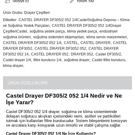
Tavsiye Et
Yorum Yaz
Ürün Grubu:
Drayer Çeşitleri
Etiketler
CASTEL DRAYER DF305/2 052 1/4CastelSoğutma Deposu – Klima
,
ve Soğutma Yedek Parçaları
CASTEL DRAYER DF305/2 052 1/4Drayer
,
,
,
ÇeşitleriCastel
soğutma yedek parça
klima yedek parça
endüstriyel
,
,
,
soğutma ürünleri
soğutma sistemleri ekipmanları
klima servis malzemeleri
,
,
,
CASTEL DRAYER DF305/2 052 1/4
CASTEL
CASTEL DRAYER
CASTEL
,
,
DRAYER DF3052
CASTEL DRAYER DF3052 052
CASTEL DRAYER
,
,
,
,
DF3052 052 14
CASTEL DRAYER 052
DRAYER 052
Castel DF305/2
,
,
,
,
Castel drayer 1/4
filtre kurutucu 1/4
soğutma drayer
Castel filtre kurutucu
,
klima drayer
ÜRÜN ÖZELLIKLERI
Castel Drayer DF305/2 052 1/4 Nedir ve Ne
İşe Yarar?
Castel DF305/2 052 1/4 drayer, soğutma ve klima sistemlerinde
dolaşan soğutucu akışkan içerisindeki nemi, asitleri ve partikülleri
tutmak için kullanılan filtre kurutucudur. Sistem bileşenlerini korozyon
ve arızalara karşı koruyarak uzun ömürlü ve stabil çalışma sağlar.
Castel Drayer DF305/2 052 1/4 Ne İçin Kullanılır?