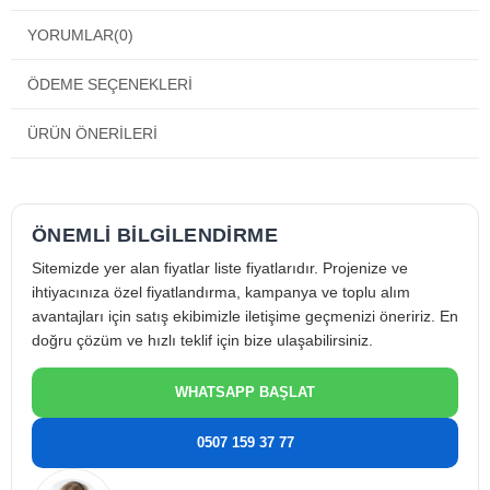
Soğutma devresine giren nemin ve kirin sistemden uzaklaştırılması,
genleşme vanası ve kompresör gibi hassas bileşenlerin korunması ve
YORUMLAR
(0)
sistem veriminin sürdürülebilir şekilde devam ettirilmesi amacıyla
kullanılır.
ÖDEME SEÇENEKLERI
Castel Drayer DF305/2 052 1/4 Öne Çıkan Faydaları
Yüksek nem tutma kapasitesi sayesinde sistem içi asit oluşumunu
ÜRÜN ÖNERILERI
önlemeye yardımcı olur. Filtreleme özelliği ile partiküllerin devre içinde
dolaşmasını engeller. Kompakt gövde yapısı dar alanlarda kolay
montaj imkânı sunar. Castel kalitesi ile güvenilir ve uzun ömürlü
kullanım sağlar.
Castel Drayer DF305/2 052 1/4 Teknik Özellikleri
ÖNEMLİ BİLGİLENDİRME
Marka: Castel
Sitemizde yer alan fiyatlar liste fiyatlarıdır. Projenize ve
Model: DF305/2 052
ihtiyacınıza özel fiyatlandırma, kampanya ve toplu alım
Ürün Tipi: Filtre Kurutucu (Drayer)
avantajları için satış ekibimizle iletişime geçmenizi öneririz. En
doğru çözüm ve hızlı teklif için bize ulaşabilirsiniz.
Bağlantı Çapı: 1/4
Kullanım Amacı: Nem ve kir tutma
WHATSAPP BAŞLAT
Uygulama Tipi: Klima ve soğutma sistemleri
Gövde Yapısı: Kompakt metal gövde
0507 159 37 77
Castel Drayer DF305/2 052 1/4 Kullanım Alanları