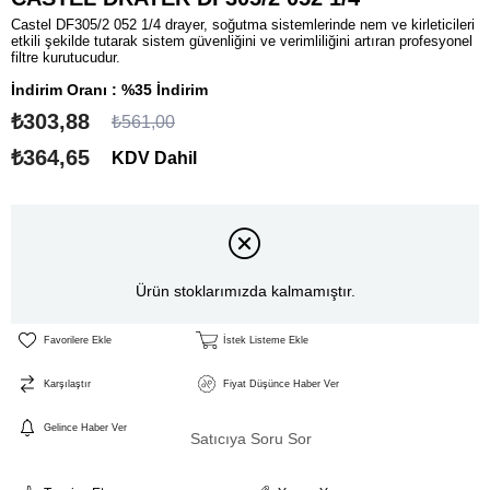
Castel DF305/2 052 1/4 drayer, soğutma sistemlerinde nem ve kirleticileri
etkili şekilde tutarak sistem güvenliğini ve verimliliğini artıran profesyonel
filtre kurutucudur.
İndirim Oranı
:
%
35
İndirim
₺303,88
₺561,00
₺364,65
KDV Dahil
Ürün stoklarımızda kalmamıştır.
Favorilere Ekle
İstek Listeme Ekle
Karşılaştır
Fiyat Düşünce Haber Ver
Gelince Haber Ver
Satıcıya Soru Sor