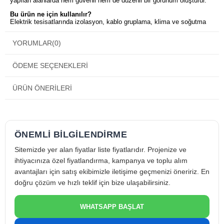
yapılan alanlarda hem güvenli hem de düzenli bir görünüm oluşturur.
Bu ürün ne için kullanılır?
Elektrik tesisatlarında izolasyon, kablo gruplama, klima ve soğutma
sistemlerinde sabitleme ve düzenleme amacıyla kullanılır.
YORUMLAR
(0)
Bant Globe Beyaz’ın Öne Çıkan Faydaları
Güçlü Yapışma ve Uzun Süreli Tutuş
Farklı yüzeylerde sağlam tutunma sağlayarak güvenilir kullanım sunar.
ÖDEME SEÇENEKLERI
Esnek ve Dayanıklı Yapı
PVC esaslı yapısı sayesinde kopma ve çatlama yapmadan kolay
uygulama imkânı verir.
ÜRÜN ÖNERILERI
Elektrik ve İzolasyon Güvenliği
Elektrik tesisatlarında güvenli izolasyon sağlayarak riskleri azaltır.
Temiz ve Profesyonel Görünüm
Beyaz rengi sayesinde uygulama yapılan alanlarda düzenli ve estetik
bir sonuç sağlar.
ÖNEMLİ BİLGİLENDİRME
Teknik Özellikler (Genel)
Sitemizde yer alan fiyatlar liste fiyatlarıdır. Projenize ve
Ürün Tipi:
Elektrik / İzolasyon Bandı
ihtiyacınıza özel fiyatlandırma, kampanya ve toplu alım
Marka:
Globe
avantajları için satış ekibimizle iletişime geçmenizi öneririz. En
Renk:
Beyaz
doğru çözüm ve hızlı teklif için bize ulaşabilirsiniz.
Malzeme:
PVC
WHATSAPP BAŞLAT
Özellik:
Esnek, güçlü yapışkanlı
Kullanım Alanı:
Elektrik, tesisat ve montaj uygulamaları