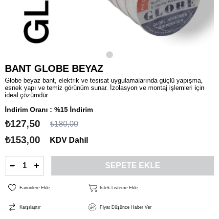
BANT GLOBE BEYAZ
Globe beyaz bant, elektrik ve tesisat uygulamalarında güçlü yapışma,
esnek yapı ve temiz görünüm sunar. İzolasyon ve montaj işlemleri için
ideal çözümdür.
İndirim Oranı
:
%
15
İndirim
₺127,50
₺180,00
₺153,00
KDV Dahil
Favorilere Ekle
İstek Listeme Ekle
Karşılaştır
Fiyat Düşünce Haber Ver