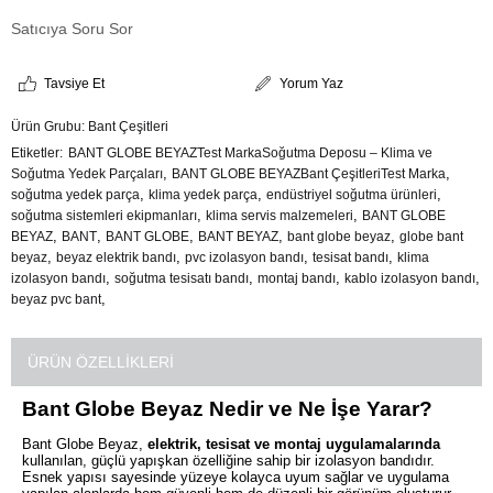
Satıcıya Soru Sor
Tavsiye Et
Yorum Yaz
Ürün Grubu:
Bant Çeşitleri
Etiketler
BANT GLOBE BEYAZTest MarkaSoğutma Deposu – Klima ve
,
,
Soğutma Yedek Parçaları
BANT GLOBE BEYAZBant ÇeşitleriTest Marka
,
,
,
soğutma yedek parça
klima yedek parça
endüstriyel soğutma ürünleri
,
,
soğutma sistemleri ekipmanları
klima servis malzemeleri
BANT GLOBE
,
,
,
,
,
BEYAZ
BANT
BANT GLOBE
BANT BEYAZ
bant globe beyaz
globe bant
,
,
,
,
beyaz
beyaz elektrik bandı
pvc izolasyon bandı
tesisat bandı
klima
,
,
,
,
izolasyon bandı
soğutma tesisatı bandı
montaj bandı
kablo izolasyon bandı
,
beyaz pvc bant
ÜRÜN ÖZELLIKLERI
Bant Globe Beyaz Nedir ve Ne İşe Yarar?
Bant Globe Beyaz,
elektrik, tesisat ve montaj uygulamalarında
kullanılan, güçlü yapışkan özelliğine sahip bir izolasyon bandıdır.
Esnek yapısı sayesinde yüzeye kolayca uyum sağlar ve uygulama