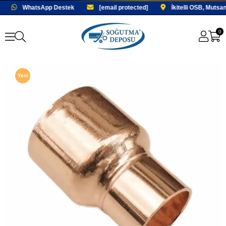
WhatsApp Destek
[email protected]
İkitelli OSB, Mutsa
0
Yeni
Ürün
Fırsat
Ürünü