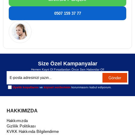
Giriş Çapı: 35 mm
Çıkış Çapı: 28 mm
0507 159 37 77
Malzeme: Bakır
Kullanım Şekli: Lehim / kaynak uygulaması
Uygulama Alanı: Klima ve soğutma tesisatı
Bakır Redüksiyon 35 mm x 28 mm Kullanım Alanları
Split klima tesisatları
Ticari ve endüstriyel soğutma sistemleri
Size Özel Kampanyalar
Hemen Kayıt Ol Fırsatlardan Önce Sen Haberdar Ol!
VRF ve merkezi klima uygulamaları
Gönder
Bakır boru çap geçişi gereken tesisatlar
Teknik servis ve profesyonel montaj işlemleri
Üyelik koşullarını
ve
kişisel verilerimin
korunmasını kabul ediyorum.
Paket İçeriği
1 adet 35 mm x 28 mm bakır redüksiyon bağlantı parçası
HAKKIMIZDA
Neden Bakır Redüksiyon 35 mm x 28 mm Tercih
Hakkımızda
Edilmelidir?
Gizlilik Politikası
KVKK Hakkında Bilgilendirme
Farklı boru çapları arasında doğru ve güvenli geçiş sağlar