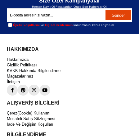
Size Özel Kampanyalar
Yüksek kapasiteli split klima sistemleri
Hemen Kayıt Ol Fırsatlardan Önce Sen Haberdar Ol!
VRF ve ticari klima sistemleri
Gönder
Soğuk oda uygulamaları
Üyelik koşullarını
ve
kişisel verilerimin
korunmasını kabul ediyorum.
Endüstriyel soğutma tesisatları
🔹 Neden Bakır Dirsek 1 3/8 (35 mm) Tercih Edilmelidir?
HAKKIMIZDA
Yüksek kapasiteli sistemlere tam uyum
Hakkımızda
Sağlam ve sızdırmaz bağlantı
Gizlilik Politikası
Uzun ömürlü bakır malzeme
KVKK Hakkında Bilgilendirme
Mağazalarımız
Profesyonel tesisat çözümleri
İletişim
ALIŞVERİŞ BİLGİLERİ
Çerez(Cookie) Kullanımı
Mesafeli Satış Sözleşmesi
İade Ve Değişim Koşulları
BİLGİLENDİRME