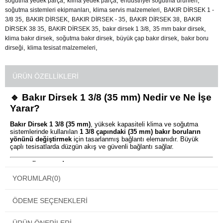
,
,
,
soğutma yedek parça
klima yedek parça
endüstriyel soğutma ürünleri
,
,
soğutma sistemleri ekipmanları
klima servis malzemeleri
BAKIR DİRSEK 1 -
,
,
,
,
3/8 35
BAKIR DİRSEK
BAKIR DİRSEK - 35
BAKIR DİRSEK 38
BAKIR
,
,
,
,
DİRSEK 38 35
BAKIR DİRSEK 35
bakır dirsek 1 3/8
35 mm bakır dirsek
,
,
,
klima bakır dirsek
soğutma bakır dirsek
büyük çap bakır dirsek
bakır boru
,
,
dirseği
klima tesisat malzemeleri
ÜRÜN ÖZELLIKLERI
🔹 Bakır Dirsek 1 3/8 (35 mm) Nedir ve Ne İşe
Yarar?
Bakır Dirsek 1 3/8 (35 mm)
, yüksek kapasiteli klima ve soğutma
sistemlerinde kullanılan
1 3/8 çapındaki (35 mm) bakır boruların
yönünü değiştirmek
için tasarlanmış bağlantı elemanıdır. Büyük
çaplı tesisatlarda düzgün akış ve güvenli bağlantı sağlar.
🔹 Bu Ürün Ne İçin Kullanılır?
YORUMLAR
(0)
Bakır boru tesisatında
90 derece dönüş gereken noktalarda
, boruya
zarar vermeden sağlam, sızdırmaz ve uzun ömürlü bağlantı
oluşturmak için kullanılır. Profesyonel montaj uygulamalarında sistem
ÖDEME SEÇENEKLERI
performansını korur.
🔹 Bakır Dirsek 1 3/8 (35 mm)’nin Öne Çıkan Faydaları