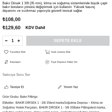
Bakır Dirsek 1 3/8 (35 mm), klima ve soğutma sistemlerinde büyük çaplı
bakır boruların yönünü değiştirmek için kullanılır. Yüksek basınç
dayanımı ve sızdırmaz yapısıyla güvenli tesisat sağlar.
₺108,00
₺129,60
KDV Dahil
Favorilere Ekle
İstek Listeme Ekle
Karşılaştır
Fiyat Düşünce Haber Ver
Satıcıya Soru Sor
Tavsiye Et
Yorum Yaz
Ürün Grubu:
Bakır Fittings
Etiketler
BAKIR DİRSEK 1 - 3/8 35test markaSoğutma Deposu – Klima ve
,
,
Soğutma Yedek Parçaları
BAKIR DİRSEK 1 - 3/8 35Bakır Fittingstest marka