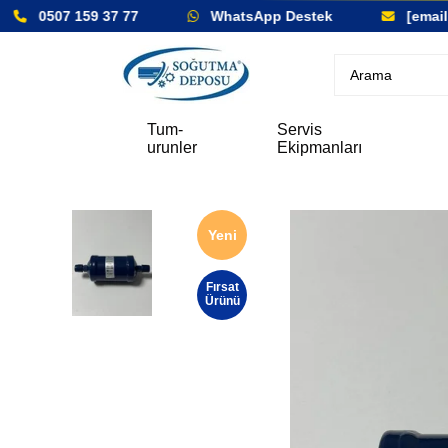
0507 159 37 77
WhatsApp Destek
[email 
Tum-
Servis
urunler
Ekipmanları
Yeni
Ürün
Fırsat
Ürünü