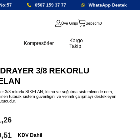
o:57
0507 159 37 77
WhatsApp Destek
Üye Girişi
Sepetim
0
Kargo
Kompresörler
Takip
 DRAYER 3/8 REKORLU
ELAN
er 3/8 rekorlu SIKELAN, klima ve soğutma sistemlerinde nem,
kirleri tutarak sistem güvenliğini ve verimli çalışmayı destekleyen
rutucudur.
,26
,51
KDV Dahil