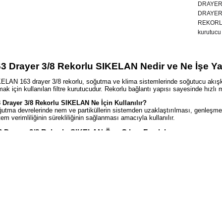
DRAYER
DRAYE
REKORL
kurutucu
3 Drayer 3/8 Rekorlu SIKELAN Nedir ve Ne İşe Ya
ELAN 163 drayer 3/8 rekorlu, soğutma ve klima sistemlerinde soğutucu akışkanla
mak için kullanılan filtre kurutucudur. Rekorlu bağlantı yapısı sayesinde hızlı 
 Drayer 3/8 Rekorlu SIKELAN Ne İçin Kullanılır?
utma devrelerinde nem ve partiküllerin sistemden uzaklaştırılması, genleşme
tem verimliliğinin sürekliliğinin sağlanması amacıyla kullanılır.
3 Drayer 3/8 Rekorlu SIKELAN Öne Çıkan Faydaları
orlu bağlantı yapısı montaj ve demontaj işlemlerini pratik hale getirir. Etkili
dımcı olur. Partikül filtreleme yapısı devre içi kirliliği önleyerek sistem bile
enilir performans sunar.
3 Drayer 3/8 Rekorlu SIKELAN Teknik Özellikleri
Marka: SIKELAN
Ürün Tipi: Filtre Kurutucu (Drayer)
Model / Tip: 163