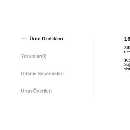
16
Ürün Özellikleri
SIK
tut
Yorumlar
(0)
163
Soğ
sis
Ödeme Seçenekleri
16
Rek
yar
Ürün Önerileri
güv
16