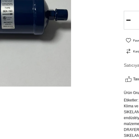
Favo
Karş
Satıcıy
Tav
Ürün Gr
Etiketler
Klima ve
SIKELAND
endüstri
malzemel
DRAYER
SIKELA