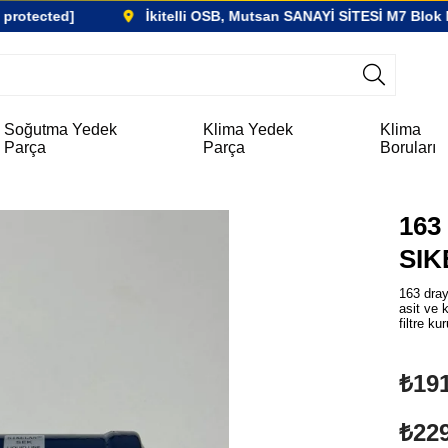
protected]
İkitelli OSB, Mutsan SANAYİ SİTESİ M7 Blok N
Soğutma Yedek
Klima Yedek
Klima
Parça
Parça
Boruları
163
SIK
163 dray
asit ve 
filtre ku
₺191
₺229