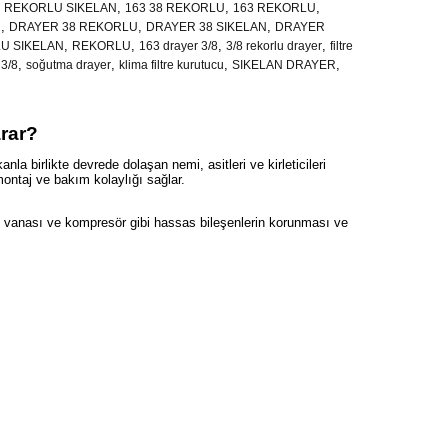
,
,
,
 REKORLU SIKELAN
163 38 REKORLU
163 REKORLU
,
,
,
R
DRAYER 38 REKORLU
DRAYER 38 SIKELAN
DRAYER
,
,
,
,
U SIKELAN
REKORLU
163 drayer 3/8
3/8 rekorlu drayer
filtre
,
,
,
,
 3/8
soğutma drayer
klima filtre kurutucu
SIKELAN DRAYER
rar?
 birlikte devrede dolaşan nemi, asitleri ve kirleticileri
montaj ve bakım kolaylığı sağlar.
 vanası ve kompresör gibi hassas bileşenlerin korunması ve
 nem tutma özelliği sistem içi asit oluşumunu azaltmaya
şenlerinin ömrünü uzatır. SIKELAN kalitesiyle uzun ömürlü ve