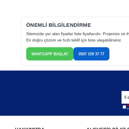
ÖNEMLİ BİLGİLENDİRME
Sitemizde yer alan fiyatlar liste fiyatlarıdır. Projenize ve
16
En doğru çözüm ve hızlı teklif için bize ulaşabilirsiniz.
WHATSAPP BAŞLAT
0507 159 37 77
16
Ne
Rek
Ü
çal
e