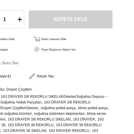
rilere Ekle
İstek Listeme Ekle
ılaştır
Fiyat Düşünce Haber Ver
a Soru Sor
siye Et
Yorum Yaz
ubu:
Drayer Çeşitleri
163 DRAYER 3/8 REKORLU SIKELANSıkelanSoğutma Deposu –
,
 Soğutma Yedek Parçaları
163 DRAYER 3/8 REKORLU
,
,
,
rayer ÇeşitleriSıkelan
soğutma yedek parça
klima yedek parça
,
,
yel soğutma ürünleri
soğutma sistemleri ekipmanları
klima servis
,
,
,
eri
163 DRAYER 3/8 REKORLU SIKELAN
163 DRAYER
163
,
,
 38
163 DRAYER 38 REKORLU
163 DRAYER 38 REKORLU
,
,
,
N
163 DRAYER 38 SIKELAN
163 DRAYER REKORLU
163