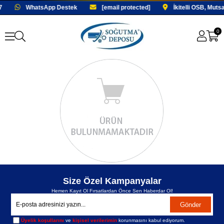
7
WhatsApp Destek
[email protected]
İkitelli OSB, Mut
0
Size Özel Kampanyalar
Hemen Kayıt Ol Fırsatlardan Önce Sen Haberdar Ol!
Gönder
Üyelik koşullarını
ve
kişisel verilerimin
korunmasını kabul ediyorum.